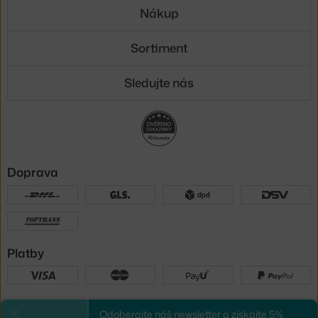
Nákup
Sortiment
Sledujte nás
Doprava
Platby
Sme tu pre vás
Odoberajte náš newsletter a získajte 5%
Zavrieť