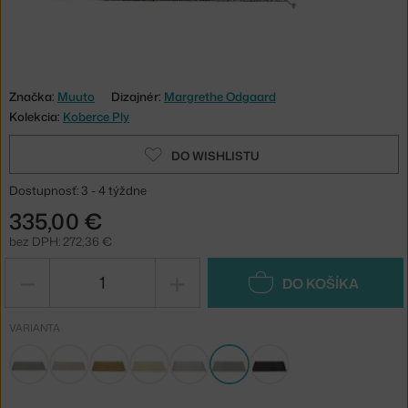
Značka:
Muuto
Dizajnér:
Margrethe Odgaard
Kolekcia:
Koberce Ply
DO WISHLISTU
Dostupnosť: 3 - 4 týždne
335,00 €
bez DPH: 272,36 €
−
+
DO KOŠÍKA
VARIANTA