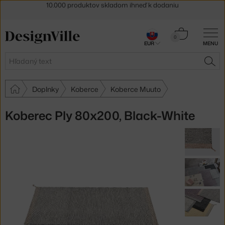
5 % zľava pre odberateľov
newslettera
30 dní na vrátenie tovaru
Košík
0
EUR
MENU
0,00 €
Hľadať
HĽA
Doplnky
Koberce
Koberce Muuto
Koberec Ply 80x200, Black-White