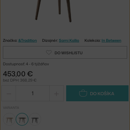
Značka:
&Tradition
Dizajnér:
Sami Kallio
Kolekcia:
In Between
DO WISHLISTU
Dostupnosť: 4 - 6 týždňov
453,00 €
bez DPH: 368,29 €
−
+
DO KOŠÍKA
VARIANTA