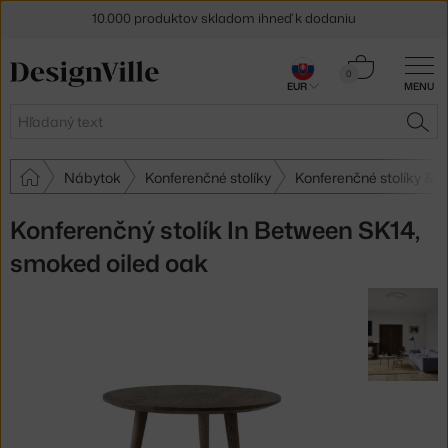
10.000 produktov skladom ihneď k dodaniu
5 % zľava pre odberateľov
newslettera
Košík
0
30 dní na vrátenie tovaru
EUR
MENU
0,00 €
Hľadať
HĽA
Nábytok
Konferenčné stolíky
Konferenčné stolíky &Tr
Konferenčný stolík In Between SK14,
smoked oiled oak