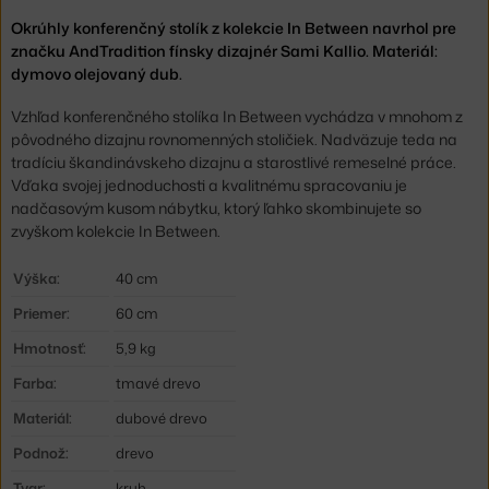
Okrúhly konferenčný stolík z kolekcie In Between navrhol pre
značku AndTradition fínsky dizajnér Sami Kallio. Materiál:
dymovo olejovaný dub.
Vzhľad konferenčného stolíka In Between vychádza v mnohom z
pôvodného dizajnu rovnomenných stoličiek. Nadväzuje teda na
tradíciu škandinávskeho dizajnu a starostlivé remeselné práce.
Vďaka svojej jednoduchosti a kvalitnému spracovaniu je
nadčasovým kusom nábytku, ktorý ľahko skombinujete so
zvyškom kolekcie In Between.
Výška:
40 cm
Priemer:
60 cm
Hmotnosť:
5,9 kg
Farba:
tmavé drevo
Materiál:
dubové drevo
Podnož:
drevo
Tvar:
kruh