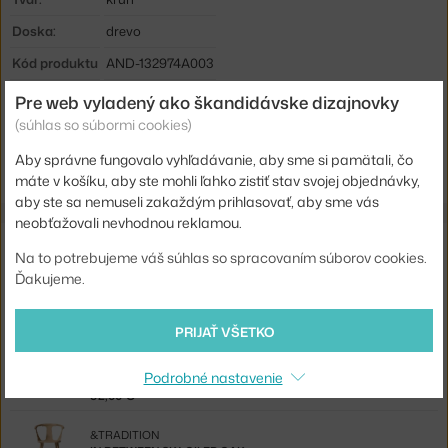
Doska:
drevo
Kód produktu
AND-132974A003
EAN
5705385020562
Pre web vyladený ako škandidávske dizajnovky
(súhlas so súbormi cookies)
Jste z Česka? Přejděte na
Stolek In Between SK14, smoked oak
Aby správne fungovalo vyhľadávanie, aby sme si pamätali, čo
Shopping from the EU? Switch to
In Between SK14, smoked oak
máte v košíku, aby ste mohli ľahko zistiť stav svojej objednávky,
aby ste sa nemuseli zakaždým prihlasovať, aby sme vás
neobťažovali nevhodnou reklamou.
Súvisiace produkty
Na to potrebujeme váš súhlas so spracovaním súborov cookies.
Ďakujeme.
&TRADITION
IN BETWEEN SK1, SMOKED OAK
453,00 €
PRIJAŤ VŠETKO
MUUTO
Podrobné nastavenie
SADA VEŠIAKOV THE DOTS, BLACK
92,00 €
&TRADITION