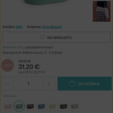
Značka:
HAY
Kolekcia:
Koše Basket
DO WISHLISTU
Skladom 5 ks
, odosielame ihneď
Dostupnosť ďalších kusov: 2 - 3 týždne
39,00 €
31,20 €
−20 %
bez DPH: 25,37 €
−
+
DO KOŠÍKA
VARIANTA