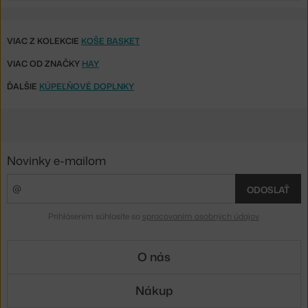
VIAC Z KOLEKCIE
KOŠE BASKET
VIAC OD ZNAČKY
HAY
ĎALŠIE
KÚPEĽŇOVÉ DOPLNKY
Novinky e-mailom
ODOSLAŤ
Prihlásením súhlasíte so
spracovaním osobných údajov
.
O nás
Nákup