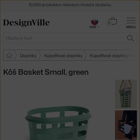
5 % zľava pre odberateľov
newslettera
Košík
30 dní na vrátenie tovaru
0
EUR
MENU
0,00 €
Hľadať
HĽA
Doplnky
Kúpeľňové doplnky
Kúpeľňové doplnky HAY
Kôš Basket Small, green