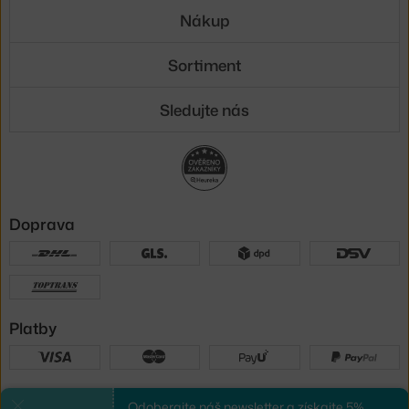
Nákup
Sortiment
Sledujte nás
Doprava
Platby
Sme tu pre vás
Odoberajte náš newsletter a získajte 5%
Zavrieť