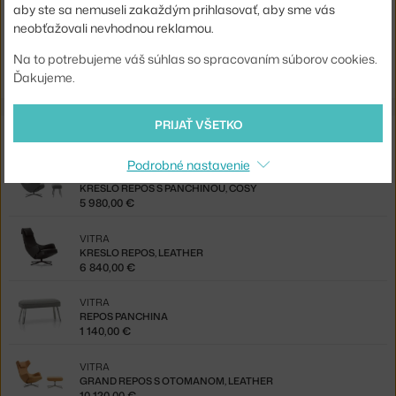
aby ste sa nemuseli zakaždým prihlasovať, aby sme vás
Jste z Česka? Přejděte na
Křeslo Repos s panchinou, cosy
neobťažovali nevhodnou reklamou.
Shopping from the EU? Switch to
Repos Lounge Chair with
Na to potrebujeme váš súhlas so spracovaním súborov cookies.
Panchina, Cosy
Ďakujeme.
PRIJAŤ VŠETKO
Z rovnakej kolekcie
Podrobné nastavenie
VITRA
KRESLO REPOS S PANCHINOU, COSY
5 980,00 €
VITRA
KRESLO REPOS, LEATHER
6 840,00 €
VITRA
REPOS PANCHINA
1 140,00 €
VITRA
GRAND REPOS S OTOMANOM, LEATHER
10 120,00 €