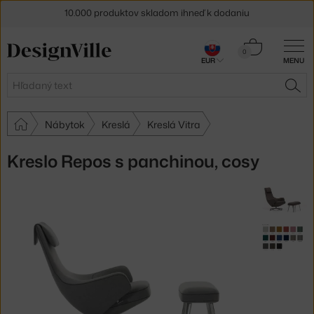
10.000 produktov skladom ihneď k dodaniu
5 % zľava pre odberateľov
newslettera
Košík
0
30 dní na vrátenie tovaru
EUR
MENU
0,00 €
Hľadať
HĽA
Nábytok
Kreslá
Kreslá Vitra
Kreslo Repos s panchinou, cosy