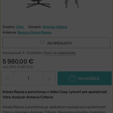
Značka:
Vitra
Dizajnér:
Antonio Citterio
Kolekcia:
Repos a Grand Repos
DO WISHLISTU
Dostupnosť: 4 - 6 týždňov
Tovar na objednávku
5 980,00 €
bez DPH: 4 861,79 €
−
+
DO KOŠÍKA
Kreslo Repos s panchinou v látke Cosy vytvoril pre spoločnosť
Vitra dizajnér Antonio Citterio.
Kreslo Repos s panchinou je výsledkom spolupráce spoločnosti
Vitra a dizajnéra Antonia Citteria. Elegantný vizuálny charakter