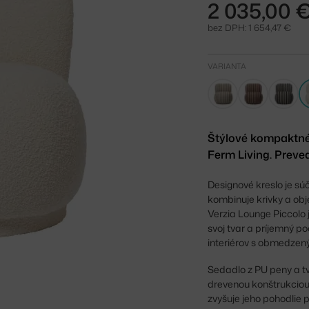
2 035,00 
bez DPH: 1 654,47 €
VARIANTA
Štýlové kompaktné
Ferm Living. Preve
Designové kreslo je sú
kombinuje krivky a obj
Verzia Lounge Piccolo 
svoj tvar a príjemný p
interiérov s obmedzen
Sedadlo z PU peny a t
drevenou konštrukciou.
zvyšuje jeho pohodlie