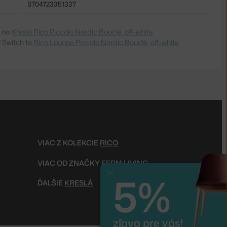
5704723351337
e na
Křeslo Rico Piccolo Nordic Bouclé, off-white
 Switch to
Rico Lounge Piccolo Nordic Bouclé, off-white
VIAC Z KOLEKCIE
RICO
VIAC OD ZNAČKY
FERM LIVING
5%
Zavrieť
ĎALŠIE
KRESLÁ
zľava pre vás!