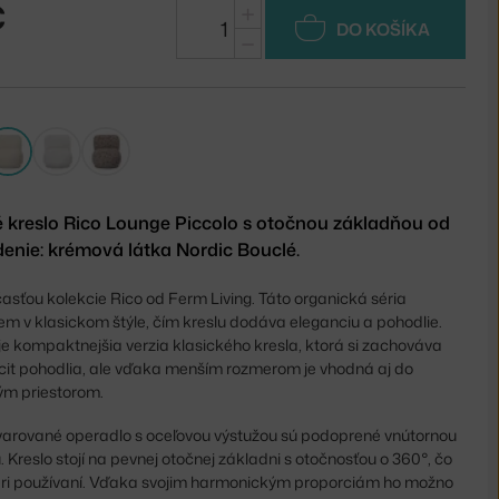
€
+
DO KOŠÍKA
−
 kreslo Rico Lounge Piccolo s otočnou základňou od
denie: krémová látka Nordic Bouclé.
časťou kolekcie Rico od Ferm Living. Táto organická séria
em v klasickom štýle, čím kreslu dodáva eleganciu a pohodlie.
je kompaktnejšia verzia klasického kresla, ktorá si zachováva
ocit pohodlia, ale vďaka menším rozmerom je vhodná aj do
ým priestorom.
varované operadlo s oceľovou výstužou sú podoprené vnútornou
 Kreslo stojí na pevnej otočnej základni s otočnosťou o 360°, čo
 pri používaní. Vďaka svojim harmonickým proporciám ho možno