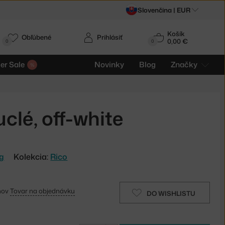
Slovenčina |
EUR
Košík
Obľúbené
Prihlásiť
0,00 €
0
0
r Sale
Novinky
Blog
Značky
clé, off-white
ng
Kolekcia:
Rico
dňov
Tovar na objednávku
DO WISHLISTU