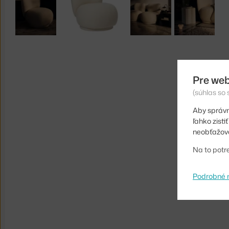
Pre web
(súhlas so
Aby správn
ľahko zist
neobťažova
Na to potr
Podrobné 