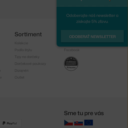
Odoberajte náš newsletter a
získajte 5% zľavu.
Sortiment
Sledujte nás
ODOBERAŤ NEWSLETTER
Kolekcie
Instagram
Podľa štýlu
Facebook
Tipy na darčeky
Darčekové poukazy
y
Dizajnéri
v
Outlet
Sme tu pre vás