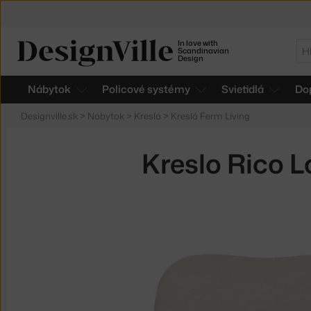
In love with
Hľ
Scandinavian
Design
Nábytok
Policové systémy
Svietidlá
Do
Designville.sk
>
Nábytok
>
Kreslá
>
Kreslá Ferm Living
Kreslo Rico L