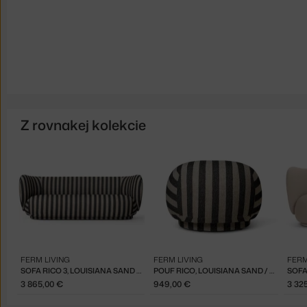
Z rovnakej kolekcie
FERM LIVING
FERM LIVING
FERM
SOFA RICO 3, LOUISIANA SAND / BLACK
POUF RICO, LOUISIANA SAND / BLACK
SOFA
3 865,00 €
949,00 €
3 32