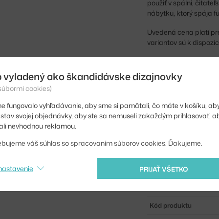
použiť v spálni, čita
nábytku, ktorý spája f
Uvedená cena platí pr
variantov sú k dispozíc
Výška:
 vyladený ako škandidávske dizajnovky
Výška sedadla:
 súbormi cookies)
Hĺbka:
e fungovalo vyhľadávanie, aby sme si pamätali, čo máte v košíku, aby
iť stav svojej objednávky, aby ste sa nemuseli zakaždým prihlasovať, 
Šírka:
li nevhodnou reklamou.
Farba:
ebujeme váš súhlas so spracovaním súborov cookies. Ďakujeme.
Materiál:
nastavenie
PRIJAŤ VŠETKO
Sedák:
Podnož:
Kód produktu