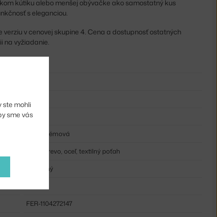
teľskom kútiku alebo menšej obývačke ako samostatný kus
unkčnosť s eleganciou.
e verziu v cenovej skupine 4. Cena a dostupnosť ostatných
ii na vyžiadanie.
72 cm
41 cm
77 cm
 ste mohli
aby sme vás
64 cm
biela, krémová
pena, drevo, oceľ, textilný poťah
čalúnený
otočná
FER-1104272147