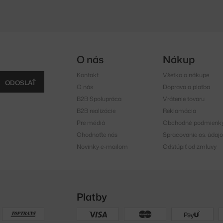
O nás
Nákup
Kontakt
Všetko o nákupe
ODOSLAŤ
O nás
Doprava a platba
B2B Spolupráca
Vrátenie tovaru
B2B realizácie
Reklamácia
Pre médiá
Obchodné podmienk
Ohodnoťte nás
Spracovanie os. údajo
Novinky e-mailom
Odstúpiť od zmluvy
Platby