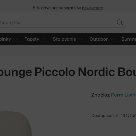
5 % zľava pre odberateľov
newslettera
30 dní na vrátenie tovaru
adať
HĽADAŤ
plnky
Tapety
Stolovanie
Outdoor
Summe
ounge Piccolo Nordic Bou
Značka:
Ferm Livi
Dostupnosť: 8 - 10 týž