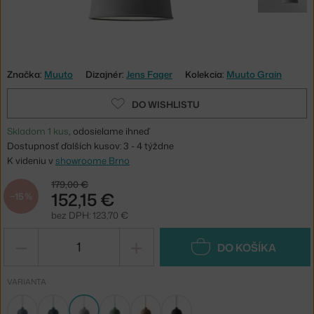
Značka:
Muuto
Dizajnér:
Jens Fager
Kolekcia:
Muuto Grain
DO WISHLISTU
Skladom 1 kus
, odosielame ihneď
Dostupnosť ďalších kusov: 3 - 4 týždne
K videniu v
showroome Brno
179,00 €
152,15 €
−15 %
bez DPH: 123,70 €
−
+
DO KOŠÍKA
VARIANTA