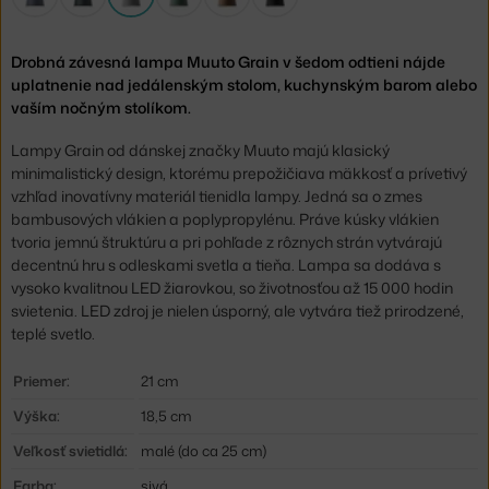
Drobná závesná lampa Muuto Grain v šedom odtieni nájde
uplatnenie nad jedálenským stolom, kuchynským barom alebo
vaším nočným stolíkom.
Lampy Grain od dánskej značky Muuto majú klasický
minimalistický design, ktorému prepožičiava mäkkosť a prívetivý
vzhľad inovatívny materiál tienidla lampy. Jedná sa o zmes
bambusových vlákien a poplypropylénu. Práve kúsky vlákien
tvoria jemnú štruktúru a pri pohľade z rôznych strán vytvárajú
decentnú hru s odleskami svetla a tieňa. Lampa sa dodáva s
vysoko kvalitnou LED žiarovkou, so životnosťou až 15 000 hodin
svietenia. LED zdroj je nielen úsporný, ale vytvára tiež prirodzené,
teplé svetlo.
Priemer:
21 cm
Výška:
18,5 cm
Veľkosť svietidlá:
malé (do ca 25 cm)
Farba:
sivá