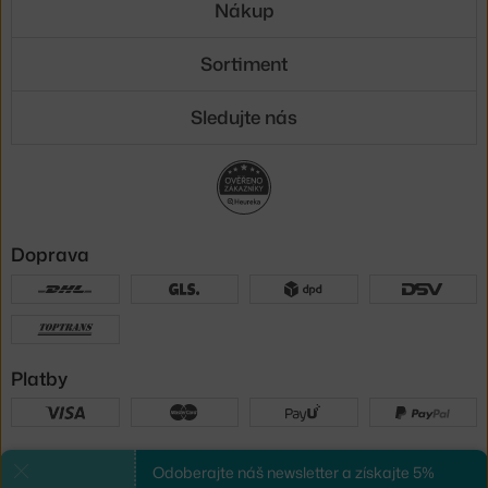
Nákup
Sortiment
Sledujte nás
Doprava
Platby
Sme tu pre vás
Odoberajte náš newsletter a získajte 5%
Zavrieť