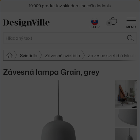
10.000 produktov skladom ihneď k dodaniu
5 % zľava pre odberateľov
newslettera
Košík
0
30 dní na vrátenie tovaru
EUR
MENU
0,00 €
Hľadať
HĽA
Svietidlá
Závesné svietidlá
Závesné svietidlá Muuto
Závesná lampa Grain, grey