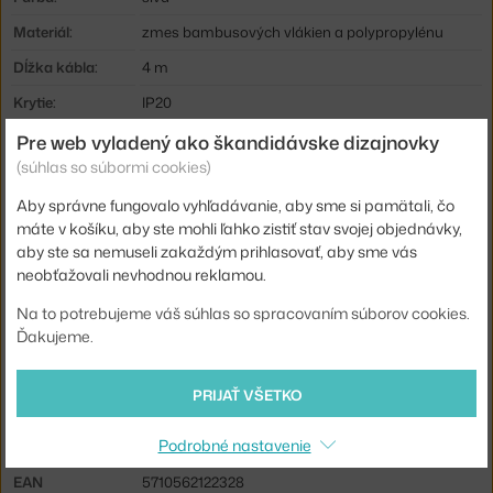
Materiál:
zmes bambusových vlákien a polypropylénu
Dĺžka kábla:
4 m
Krytie:
IP20
Obsahuje
áno
Pre web vyladený ako škandidávske dizajnovky
stropnú krytku:
(súhlas so súbormi cookies)
Hlavný materiál:
plast
Aby správne fungovalo vyhľadávanie, aby sme si pamätali, čo
máte v košíku, aby ste mohli ľahko zistiť stav svojej objednávky,
Max Watt (LED):
5 W
aby ste sa nemuseli zakaždým prihlasovať, aby sme vás
Pätica / zdroj:
G9
neobťažovali nevhodnou reklamou.
Distribúcia
priame osvetlenie
Na to potrebujeme váš súhlas so spracovaním súborov cookies.
svetla:
Ďakujeme.
Zdroj súčasťou:
áno
Info k produktu:
Čistite suchou handričkou. Pred čistením vždy
PRIJAŤ VŠETKO
vypnite prívod el. energie.
Podrobné nastavenie
Kód produktu
MUU-GRAPEN2104
EAN
5710562122328