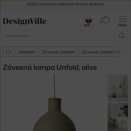
5 % zľava pre odberateľov
newslettera
30 dní na vrátenie tovaru
Košík
0
EUR
MENU
0,00 €
Hľadať
HĽA
Svietidlá
Závesné svietidlá
Závesné svietidlá Muuto
Závesná lampa Unfold, olive