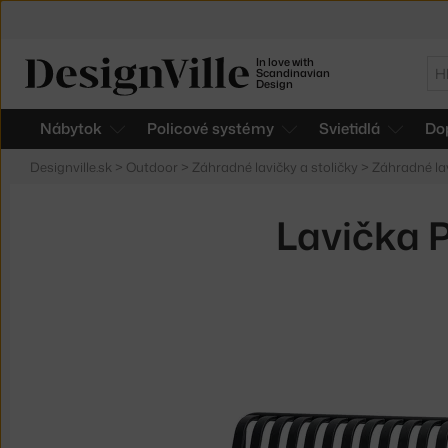
In love with
Hľ
Scandinavian
Design
Nábytok
Policové systémy
Svietidlá
Do
Designville.sk
>
Outdoor
>
Záhradné lavičky a stoličky
>
Záhradné lav
Lavička P