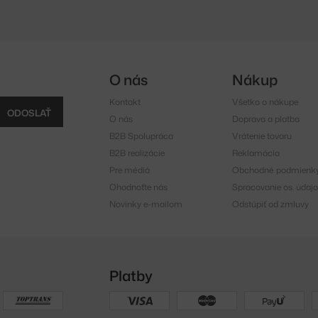
O nás
Nákup
Kontakt
Všetko o nákupe
ODOSLAŤ
O nás
Doprava a platba
B2B Spolupráca
Vrátenie tovaru
B2B realizácie
Reklamácia
Pre médiá
Obchodné podmienk
Ohodnoťte nás
Spracovanie os. údajo
Novinky e-mailom
Odstúpiť od zmluvy
Platby