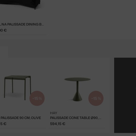
OBAL NA PALISSADE DINING BENCH S PODRÚČKAMI
00 €
−15 %
−15 %
HAY
 PALISSADE 90 CM, OLIVE
PALISSADE CONE TABLE Ø90, OLIVE
65 €
594,15 €