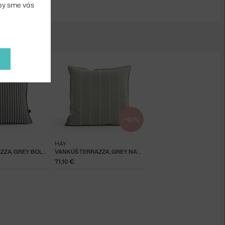
aby sme vás
−10 %
HAY
VANKÚŠ TERRAZZA, GREY BOLD STRIPE
VANKÚŠ TERRAZZA, GREY NARROW STRIPE
71,10 €