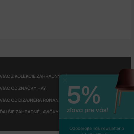
VIAC Z KOLEKCIE
ZÁHRADNÝ NÁBYTOK PALISSADE
5%
Zavrieť
VIAC OD ZNAČKY
HAY
VIAC OD DIZAJNÉRA
RONAN & ERWAN BOUROULLEC
zľava pre vás!
ĎALŠIE
ZÁHRADNÉ LAVIČKY A STOLIČKY
Odoberajte náš newsletter a