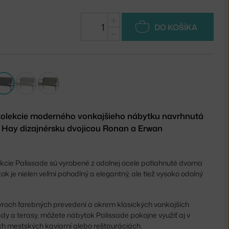
+
DO KOŠÍKA
−
 kolekcie moderného vonkajšieho nábytku navrhnutá
 Hay dizajnérsku dvojicou Ronan a Erwan
ekcie Palissade sú vyrobené z odolnej ocele potiahnuté dvoma
ok je nielen veľmi pohodlný a elegantný, ale tiež vysoko odolný
tyroch farebných prevedení a okrem klasických vonkajších
ady a terasy, môžete nábytok Palissade pokojne využiť aj v
h mestských kaviarní alebo reštauráciách.