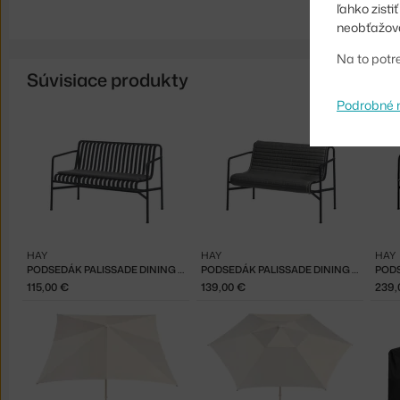
ľahko zist
neobťažova
Na to potr
Súvisiace produkty
Podrobné 
HAY
HAY
HAY
PODSEDÁK PALISSADE DINING BENCH, ANTHRACITE
PODSEDÁK PALISSADE DINING BENCH QUILTED, ANTHRACITE
115,00 €
139,00 €
239,