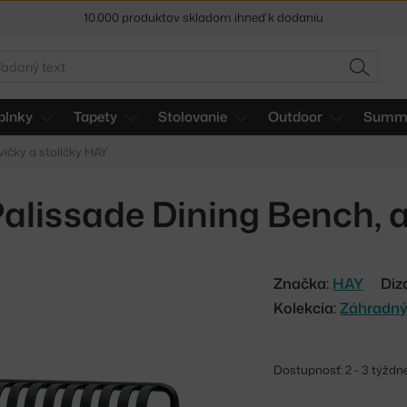
5 % zľava pre odberateľov
newslettera
30 dní na vrátenie tovaru
adať
HĽADAŤ
plnky
Tapety
Stolovanie
Outdoor
Summe
ičky a stoličky HAY
alissade Dining Bench, 
Značka:
HAY
Diz
Kolekcia:
Záhradný
Dostupnosť: 2 - 3 týždn