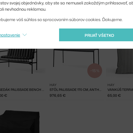
iť stav svojej objednávky, aby ste sa nemuseli zakaždým prihlasovať, 
li nevhodnou reklamou.
ebujeme váš súhlas so spracovaním súborov cookies. Ďakujeme.
nastavenie
PRIJAŤ VŠETKO
−15 %
HAY
HAY
PODSEDÁK PALISSADE BENCH QUILTED, ANTHRACITE
STÔL PALISSADE 170 CM, ANTHRACITE
00 €
976,65 €
65,00 €