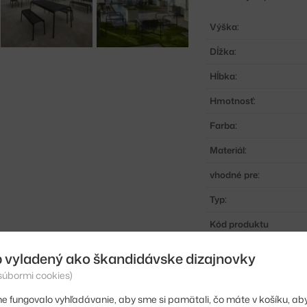
Výška:
Dĺžka:
Hĺbka:
Hmotnosť:
Farba:
Materiál:
vhodné pre:
Typ:
Kód produktu
EAN
 vyladený ako škandidávske dizajnovky
 súbormi cookies)
Jste z Česka? Přejdět
e fungovalo vyhľadávanie, aby sme si pamätali, čo máte v košíku, aby
Shopping from the EU?