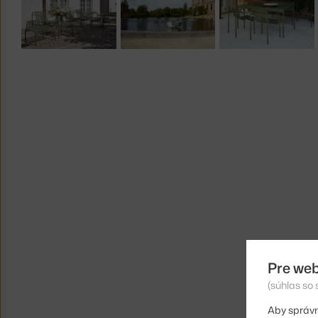
Pre web
(súhlas so
Aby správn