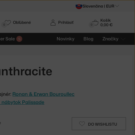
Slovenčina |
EUR
Košík
Obľúbené
Prihlásiť
0,00 €
0
0
r Sale
Novinky
Blog
Značky
anthracite
ajnér:
Ronan & Erwan Bouroullec
 nábytok Palissade
e
DO WISHLISTU