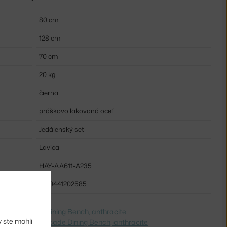
80 cm
128 cm
70 cm
20 kg
čierna
práškovo lakovaná oceľ
Jedálenský set
Lavica
HAY-AA611-A235
5710441202585
e na
Palissade Dining Bench, anthracite
 ste mohli
 Switch to
Palissade Dining Bench, anthracite