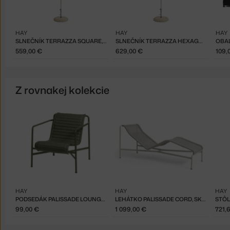
HAY
HAY
HAY
SLNEČNÍK TERRAZZA SQUARE, GREY
SLNEČNÍK TERRAZZA HEXAGON, GREY
559,00 €
629,00 €
109,
Z rovnakej kolekcie
HAY
HAY
HAY
PODSEDÁK PALISSADE LOUNGE CHAIR LOW QUILTED, OLIVE
LEHÁTKO PALISSADE CORD, SKY GREY
STÔL
99,00 €
1 099,00 €
721,