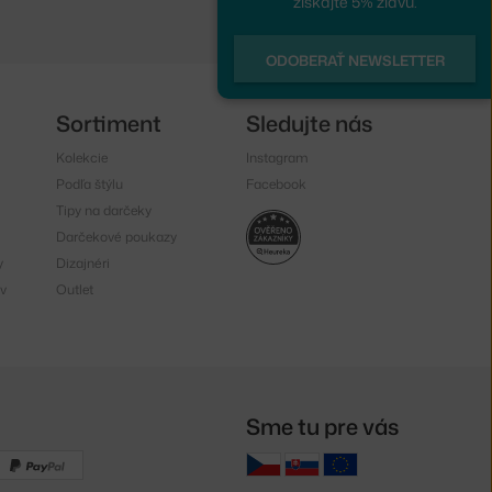
získajte 5% zľavu.
ODOBERAŤ NEWSLETTER
Sortiment
Sledujte nás
Kolekcie
Instagram
Podľa štýlu
Facebook
Tipy na darčeky
Darčekové poukazy
y
Dizajnéri
v
Outlet
Sme tu pre vás