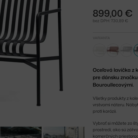
899,00 €
bez DPH: 730,89 €
VARIANTA
Oceľová lavička z
pre dánsku značku
Bouroullecovými.
Všetky produkty z kol
vrstvami náteru. Nábyt
proti korózii.
Vybrať si môžete zo š
prostredí, ako sú záhr
komerčných priestoroc