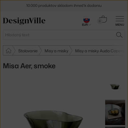
10.000 produktov skladom ihneď k dodaniu
5 % zľava pre odberateľov
newslettera
Košík
0
EUR
MENU
0,00 €
30 dní na vrátenie tovaru
Hľadať
HĽA
Stolovanie
Misy a misky
Misy a misky Audo Copenh
Misa Aer, smoke