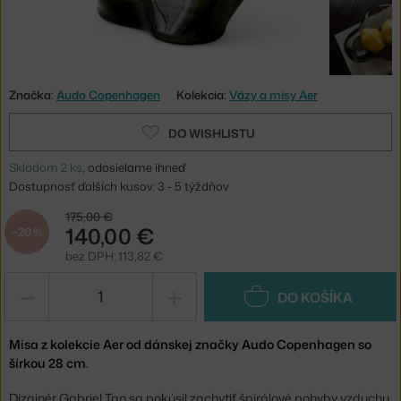
Značka:
Audo Copenhagen
Kolekcia:
Vázy a misy Aer
DO WISHLISTU
Skladom 2 ks
, odosielame ihneď
Dostupnosť ďalších kusov: 3 - 5 týždňov
175,00 €
140,00 €
−20 %
bez DPH: 113,82 €
−
+
DO KOŠÍKA
Misa z kolekcie Aer od dánskej značky Audo Copenhagen so
šírkou 28 cm.
Dizajnér Gabriel Tan sa pokúsil zachytiť špirálové pohyby vzduchu