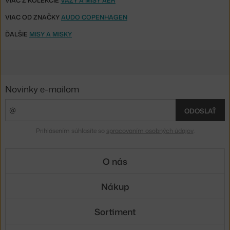
VIAC Z KOLEKCIE
VÁZY A MISY AER
VIAC OD ZNAČKY
AUDO COPENHAGEN
ĎALŠIE
MISY A MISKY
Novinky e-mailom
ODOSLAŤ
Prihlásením súhlasíte so
spracovaním osobných údajov
.
O nás
Nákup
Sortiment