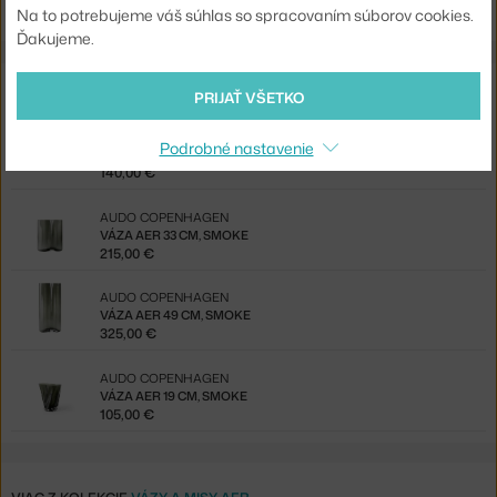
Na to potrebujeme váš súhlas so spracovaním súborov cookies.
Ďakujeme.
Z rovnakej kolekcie
PRIJAŤ VŠETKO
AUDO COPENHAGEN
Podrobné nastavenie
MISA AER, SMOKE
140,00 €
AUDO COPENHAGEN
VÁZA AER 33 CM, SMOKE
215,00 €
AUDO COPENHAGEN
VÁZA AER 49 CM, SMOKE
325,00 €
AUDO COPENHAGEN
VÁZA AER 19 CM, SMOKE
105,00 €