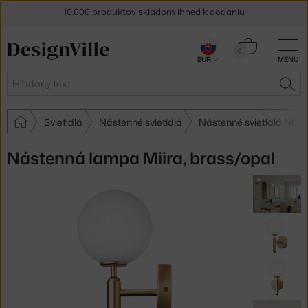
10.000 produktov skladom ihneď k dodaniu
5 % zľava pre odberateľov
newslettera
Košík
0
30 dní na vrátenie tovaru
EUR
MENU
0,00 €
Hľadať
HĽA
Svietidlá
Nástenné svietidlá
Nástenné svietidlá Nuur
Nástenná lampa Miira, brass/opal