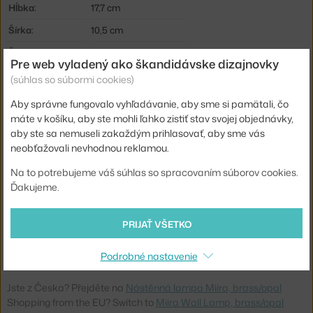
Hĺbka:
17,7 cm
Šírka:
10,5 cm
Šírka tienidla:
14 cm
Pre web vyladený ako škandidávske dizajnovky
Farba:
biela, zlatá
(súhlas so súbormi cookies)
Materiál:
mosadz, opálové sklo
Aby správne fungovalo vyhľadávanie, aby sme si pamätali, čo
máte v košíku, aby ste mohli ľahko zistiť stav svojej objednávky,
Krytie:
IP20
aby ste sa nemuseli zakaždým prihlasovať, aby sme vás
Hlavný materiál:
kov, sklo
neobťažovali nevhodnou reklamou.
Príkon:
7 W
Na to potrebujeme váš súhlas so spracovaním súborov cookies.
Pätica / zdroj:
G9
Ďakujeme.
Distribúcia svetla:
nepriame svetlo
PRIJAŤ VŠETKO
Kód produktu
NUR-2035004
EAN
5713839002583
Podrobné nastavenie
Jste z Česka? Přejděte na
Nástěnná lampa Miira, brass/opal
Shopping from the EU? Switch to
Miira Wall Lamp, brass/opal