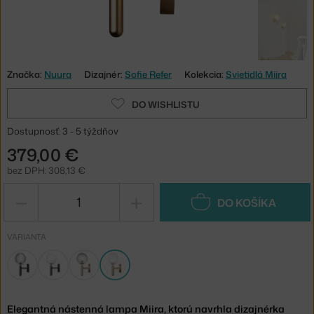
Značka:
Nuura
Dizajnér:
Sofie Refer
Kolekcia:
Svietidlá Miira
DO WISHLISTU
Dostupnosť: 3 - 5 týždňov
379,00 €
bez DPH: 308,13 €
−
+
DO KOŠÍKA
VARIANTA
Elegantná nástenná lampa Miira, ktorú navrhla dizajnérka