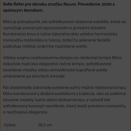
Sofie Refer pre dánsku značku Nuura. Prevedenie: zlatá s
opálovým tienidlom.
Miira je jednoduché, ale sofistikované nástenné svietidlo, ktoré sa
vyznačuje precíznym spracovaním a jemnými detailmi.
Kombinácia kovu a ručne fúkaného skla vytvára harmonickú
rovnováhu materiálov a tvarov, zatiaľ čo sklenené tienidlo
poskytuje mäkké, príjemne rozptýlené svetlo.
Vďaka svojmu nadčasovému dizajnu sa nástenná lampa Miira
dokonale hodí ako elegantná nočná lampa, sofistikované
osvetlenie chodby alebo atmosférické kúpeľňové svetlo
umiestnené po stranách zrkadla.
Na dosiahnutie dokonalej svetelnej súhry možno nástennú lampu
Miira kombinovať s ďalšími svietidlami z kolekcie, ako sú solitérne
závesné modely, lustre alebo stolové lampy, a vytvoriť tak
sofistikovaný koncept osvetlenia, ktorý dodá priestoru rovnováhu
a nadčasovú eleganciu.
Výška:
28,5 cm