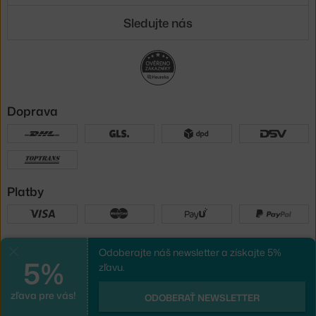
Sledujte nás
Doprava
Platby
Sme tu pre vás
Odoberajte náš newsletter a získajte 5%
Zavrieť
5%
zľavu.
zľava pre vás!
UX design
a
e-shop na mieru
od
ODOBERAŤ NEWSLETTER
PeckaDesign