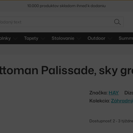
5 % zľava pre odberateľov
newslettera
30 dní na vrátenie tovaru
adať
HĽADAŤ
plnky
Tapety
Stolovanie
Outdoor
Summe
ttoman Palissade, sky gr
Značka:
HAY
Diz
Kolekcia:
Záhradný
Dostupnosť: 2 - 3 týždn