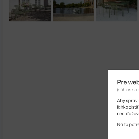
Pre web
(súhlas so
Aby správn
ľahko zist
neobťažova
Na to potr