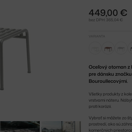
449,00 €
bez DPH: 365,04 €
VARIANTA
Oceľový otoman z 
pre dánsku značku
Bouroullecovými.
Všetky produkty z kol
vrstvami náteru. Nábyt
proti korózii.
Vybrať si môžete zo š
prostredí, ako sú záhr
komerčných priestoroc