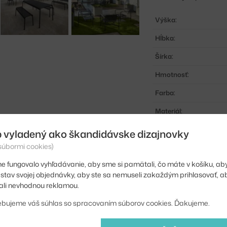
Výška:
Hĺbka:
Šírka:
Hmotnosť:
Farba:
Materiál:
vhodné pre:
 vyladený ako škandidávske dizajnovky
 súbormi cookies)
Typ:
e fungovalo vyhľadávanie, aby sme si pamätali, čo máte v košíku, aby
Kód produktu
iť stav svojej objednávky, aby ste sa nemuseli zakaždým prihlasovať, 
EAN
li nevhodnou reklamou.
ebujeme váš súhlas so spracovaním súborov cookies. Ďakujeme.
Jste z Česka? Přejdět
Shopping from the EU?