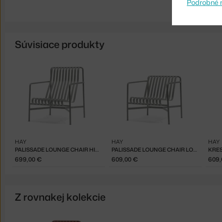
Podrobné 
Súvisiace produkty
HAY
HAY
HAY
PALISSADE LOUNGE CHAIR HIGH, SKY GREY
PALISSADE LOUNGE CHAIR LOW, SKY GREY
699,00 €
609,00 €
609,
Z rovnakej kolekcie