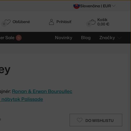
Slovenčina |
EUR
Košík
Obľúbené
Prihlásiť
0,00 €
0
0
r Sale
Novinky
Blog
Značky
ey
ajnér:
Ronan & Erwan Bouroullec
 nábytok Palissade
e
DO WISHLISTU