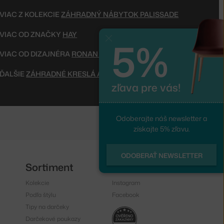
VIAC Z KOLEKCIE
ZÁHRADNÝ NÁBYTOK PALISSADE
VIAC OD ZNAČKY
HAY
5%
Zavrieť
VIAC OD DIZAJNÉRA
RONAN & ERWAN BOUROULLEC
ĎALŠIE
ZÁHRADNÉ KRESLÁ A OTOMANY
zľava pre vás!
Odoberajte náš newsletter a
získajte 5% zľavu.
ODOBERAŤ NEWSLETTER
Sortiment
Sledujte nás
Kolekcie
Instagram
Podľa štýlu
Facebook
Tipy na darčeky
Darčekové poukazy