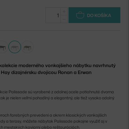
+
DO KOŠÍKA
−
kolekcie moderného vonkajšieho nábytku navrhnutý
 Hay dizajnérsku dvojicou Ronan a Erwan
ekcie Palissade sú vyrobené z odolnej ocele potiahnuté dvoma
ok je nielen veľmi pohodlný a elegantný, ale tiež vysoko odolný
tyroch farebných prevedení a okrem klasických vonkajších
ady a terasy, môžete nábytok Palissade pokojne využiť aj v
h mestských kaviarní alebo reštauráciách.