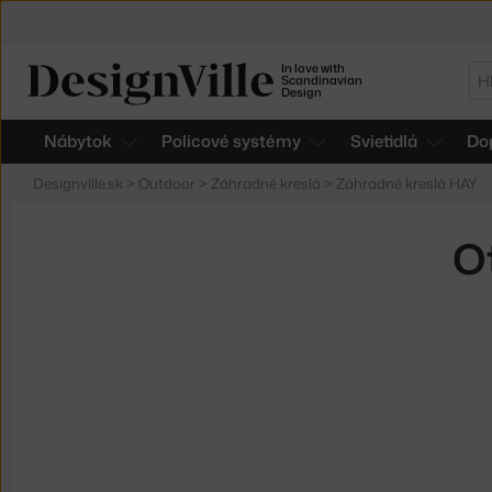
In love with
Hľ
Scandinavian
Design
Nábytok
Policové systémy
Svietidlá
Do
Designville.sk
>
Outdoor
>
Záhradné kreslá
>
Záhradné kreslá HAY
O