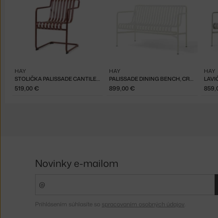
HAY
HAY
HAY
STOLIČKA PALISSADE CANTILEVER DINING, IRON RED
PALISSADE DINING BENCH, CREAM WHITE
519,00 €
899,00 €
859,
Novinky e-mailom
Prihlásením súhlasíte so
spracovaním osobných údajov
.