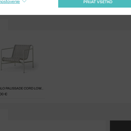
nastavenie
PRIJAŤ VŠETKO
KRESLO PALISSADE CORD LOW, SKY GREY
00 €