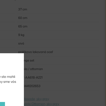
37 cm
60 cm
65 cm
9 kg
sivá
práškovo lakovaná oceľ
Lounge set
Kresla / ottoman
 ste mohli
HAY-AA618-A221
aby sme vás
5710441202653
e na
Ottoman Palissade, sky grey
 Switch to
Palissade Ottoman, sky grey