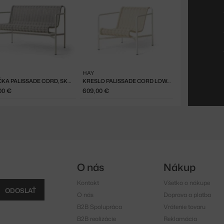
HAY
LAVIČKA PALISSADE CORD, SKY GREY
KRESLO PALISSADE CORD LOW, CREAM WHITE
00 €
609,00 €
O nás
Nákup
Kontakt
Všetko o nákupe
ODOSLAŤ
O nás
Doprava a platba
B2B Spolupráca
Vrátenie tovaru
B2B realizácie
Reklamácia