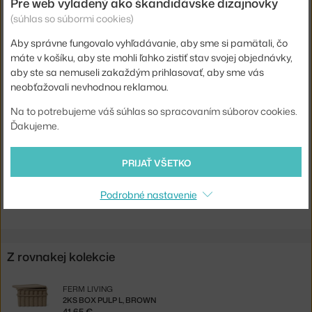
Pre web vyladený ako škandidávske dizajnovky
Šírka:
30 cm
(súhlas so súbormi cookies)
Farba:
čierna
Aby správne fungovalo vyhľadávanie, aby sme si pamätali, čo
máte v košíku, aby ste mohli ľahko zistiť stav svojej objednávky,
Materiál:
recyklovaný papier
aby ste sa nemuseli zakaždým prihlasovať, aby sme vás
Info k
Utrite suchou handričkou. Uchovávajte mimo
neobťažovali nevhodnou reklamou.
produktu:
mokrých oblastí.
Na to potrebujeme váš súhlas so spracovaním súborov cookies.
Kód
FER-1104272367
Ďakujeme.
produktu
EAN
5704723353539
PRIJAŤ VŠETKO
Jste z Česka? Přejděte na
2ks box Pulp L, charcoal
Podrobné nastavenie
Shopping from the EU? Switch to
Pulp Box L, charcoal
Z rovnakej kolekcie
FERM LIVING
2KS BOX PULP L, BROWN
41,65 €