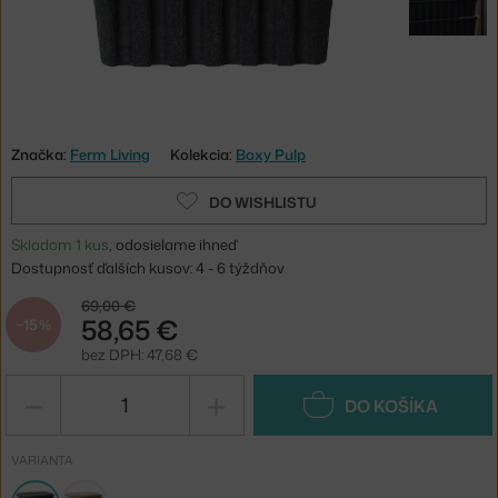
Značka:
Ferm Living
Kolekcia:
Boxy Pulp
DO WISHLISTU
Skladom 1 kus
, odosielame ihneď
Dostupnosť ďalších kusov: 4 - 6 týždňov
69,00 €
58,65 €
−15 %
bez DPH: 47,68 €
−
+
DO KOŠÍKA
VARIANTA