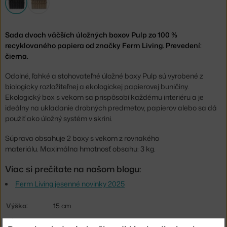
Sada dvoch väčších úložných boxov Pulp zo 100 %
recyklovaného papiera od značky Ferm Living. Prevedení:
čierna.
Odolné, ľahké a stohovateľné úložné boxy Pulp sú vyrobené z
biologicky rozložiteľnej a ekologickej papierovej buničiny.
Ekologický box s vekom sa prispôsobí každému interiéru a je
ideálny na ukladanie drobných predmetov, papierov alebo sa dá
použiť ako úložný systém v skrini.
Súprava obsahuje 2 boxy s vekom z rovnakého
materiálu. Maximálna hmotnosť obsahu: 3 kg.
Viac si prečítate na našom blogu:
Ferm Living jesenné novinky 2025
Výška:
15 cm
Hĺbka:
40 cm