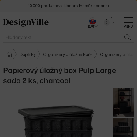
10.000 produktov skladom ihneď k dodaniu
5 % zľava pre odberateľov
newslettera
Košík
0
30 dní na vrátenie tovaru
EUR
MENU
0,00 €
Hľadať
HĽA
Doplnky
Organizéry a úložné koše
Organizéry a úložn
Papierový úložný box Pulp Large
sada 2 ks, charcoal