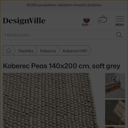
5 % zľava pre odberateľov
newslettera
30 dní na vrátenie tovaru
Košík
0
EUR
MENU
0,00 €
Hľadať
HĽA
Doplnky
Koberce
Koberce HAY
Koberec Peas 140x200 cm, soft grey