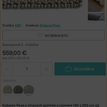
Značka:
HAY
Kolekcia:
Koberce Peas
DO WISHLISTU
Dostupnosť: 2 - 3 týždne
559,00 €
bez DPH: 454,47 €
−
+
DO KOŠÍKA
VARIANTA
Koberec Peas z vlnených guličiek o rozmere 140 x 200 cm od