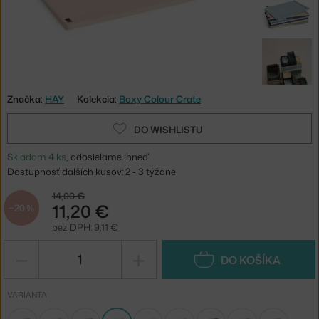
Značka:
HAY
Kolekcia:
Boxy Colour Crate
DO WISHLISTU
Skladom 4 ks
, odosielame ihneď
Dostupnosť ďalších kusov: 2 - 3 týždne
14,00 €
11,20 €
−20 %
bez DPH: 9,11 €
−
+
DO KOŠÍKA
VARIANTA