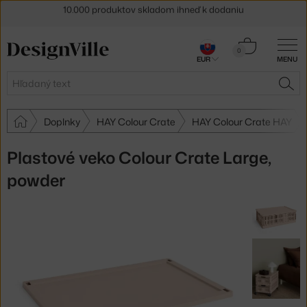
5 % zľava pre odberateľov
newslettera
30 dní na vrátenie tovaru
Košík
0
EUR
MENU
0,00 €
Hľadať
HĽA
Doplnky
HAY Colour Crate
HAY Colour Crate HAY
Plastové veko Colour Crate Large,
powder