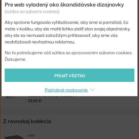
Farba:
svetlo ružová
Pre web vyladený ako škandidávske dizajnovky
Materiál:
recyklovaný plast
(súhlas so súbormi cookies)
Kód produktu
HAY-AE759-A603-AF65
Aby správne fungovalo vyhľadávanie, aby sme si pamätali, čo
máte v košíku, aby ste mohli ľahko zistiť stav svojej objednávky,
EAN
5710441420385
aby ste sa nemuseli zakaždým prihlasovať, aby sme vás
neobťažovali nevhodnou reklamou.
Jste z Česka? Přejděte na
Víko Colour Crate L, powder
Shopping from the EU? Switch to
Colour Crate Lid L, powder
Na to potrebujeme váš súhlas so spracovaním súborov cookies.
Ďakujeme.
Súvisiace produkty
PRIJAŤ VŠETKO
Podrobné nastavenie
HAY
COLOUR CRATE L, POWDER
28,00 €
Z rovnakej kolekcie
HAY