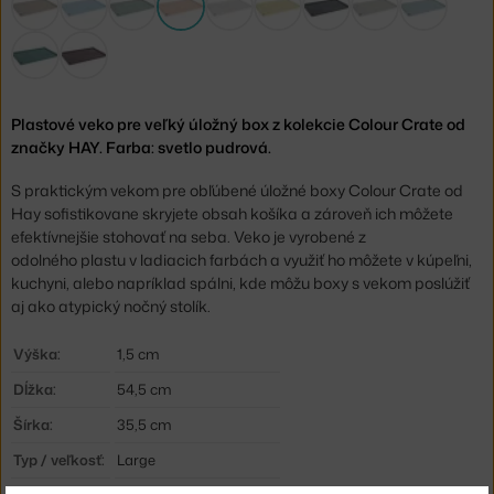
Plastové veko pre veľký úložný box z kolekcie Colour Crate od
značky HAY. Farba: svetlo pudrová.
S praktickým vekom pre obľúbené úložné boxy Colour Crate od
Hay sofistikovane skryjete obsah košíka a zároveň ich môžete
efektívnejšie stohovať na seba. Veko je vyrobené z
odolného plastu v ladiacich farbách a využiť ho môžete v kúpeľni,
kuchyni, alebo napríklad spálni, kde môžu boxy s vekom poslúžiť
aj ako atypický nočný stolík.
Výška:
1,5 cm
Dĺžka:
54,5 cm
Šírka:
35,5 cm
Typ / veľkosť:
Large