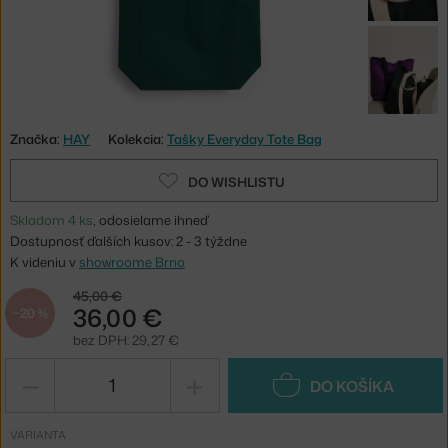
Značka:
HAY
Kolekcia:
Tašky Everyday Tote Bag
DO WISHLISTU
Skladom 4 ks
, odosielame ihneď
Dostupnosť ďalších kusov: 2 - 3 týždne
K videniu v
showroome Brno
45,00 €
36,00 €
−20 %
bez DPH: 29,27 €
−
+
DO KOŠÍKA
VARIANTA