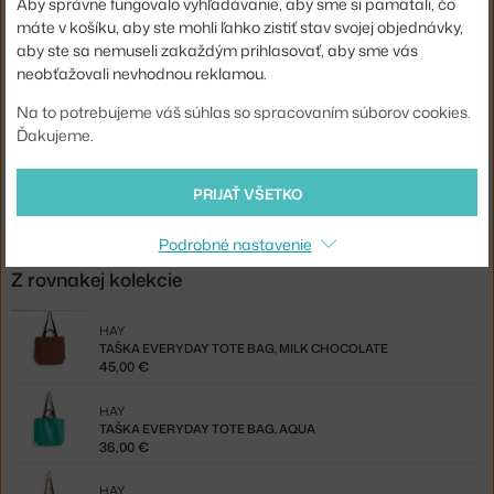
Aby správne fungovalo vyhľadávanie, aby sme si pamätali, čo
Farba:
tmavo zelená
máte v košíku, aby ste mohli ľahko zistiť stav svojej objednávky,
Materiál:
bavlna
aby ste sa nemuseli zakaždým prihlasovať, aby sme vás
neobťažovali nevhodnou reklamou.
Kód produktu
HAY-AE763-A602-AE77
Na to potrebujeme váš súhlas so spracovaním súborov cookies.
EAN
5710441364061
Ďakujeme.
Jste z Česka? Přejděte na
Taška Everyday Tote Bag, dark green
Shopping from the EU? Switch to
Everyday Tote Bag, dark green
PRIJAŤ VŠETKO
Podrobné nastavenie
Z rovnakej kolekcie
HAY
TAŠKA EVERYDAY TOTE BAG, MILK CHOCOLATE
45,00 €
HAY
TAŠKA EVERYDAY TOTE BAG, AQUA
36,00 €
HAY