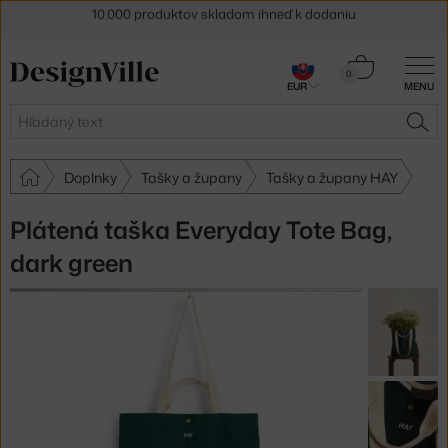
5 % zľava pre odberateľov
newslettera
30 dní na vrátenie tovaru
Košík
0
EUR
MENU
0,00 €
Hľadať
HĽA
Doplnky
Tašky a župany
Tašky a župany HAY
Plátená taška Everyday Tote Bag,
dark green