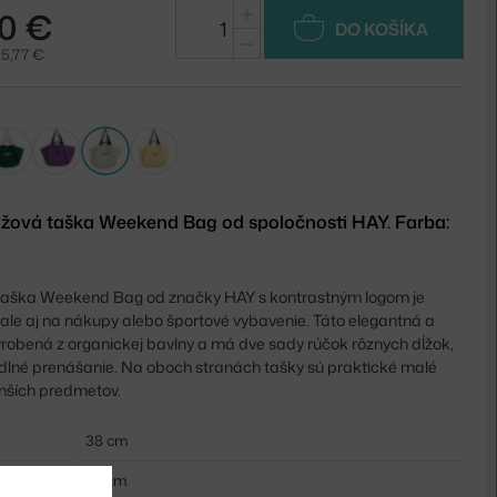
+
0 €
DO KOŠÍKA
−
35,77 €
ážová taška Weekend Bag od spoločnosti HAY. Farba:
 taška Weekend Bag od značky HAY s kontrastným logom je
 ale aj na nákupy alebo športové vybavenie. Táto elegantná a
yrobená z organickej bavlny a má dve sady rúčok rôznych dĺžok,
hodlné prenášanie. Na oboch stranách tašky sú praktické malé
nších predmetov.
38 cm
37 cm