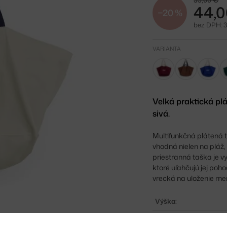
55,00 €
44,0
−20 %
bez DPH: 
VARIANTA
Velká praktická pl
sivá.
Multifunkčná plátená
vhodná nielen na pláž,
priestranná taška je v
ktoré uľahčujú jej po
vrecká na uloženie me
Výška:
Hĺbka: