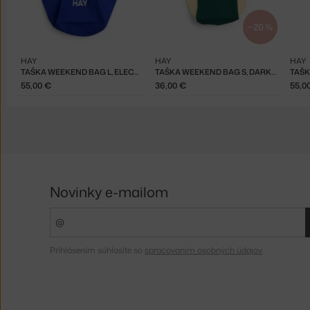
−20 %
HAY
HAY
HAY
TAŠKA WEEKEND BAG L, ELECTRIC BLUE
TAŠKA WEEKEND BAG S, DARK GREEN MULTI
55,00 €
36,00 €
55,0
Novinky e-mailom
Prihlásením súhlasíte so
spracovaním osobných údajov
.