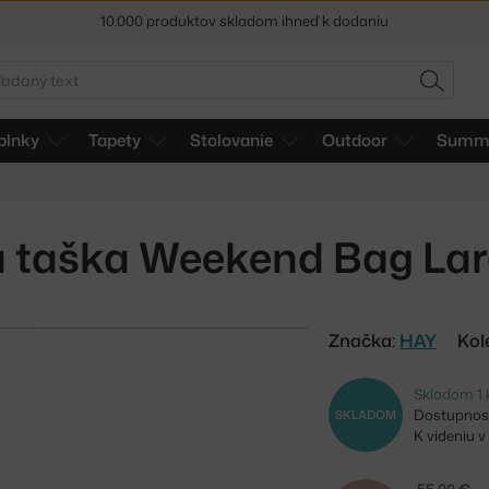
10.000 produktov skladom ihneď k dodaniu
5 % zľava pre odberateľov
newslettera
adať
HĽADAŤ
30 dní na vrátenie tovaru
plnky
Tapety
Stolovanie
Outdoor
Summe
 taška Weekend Bag Lar
Značka:
HAY
Kol
Skladom 1 
Dostupnosť
SKLADOM
K videniu 