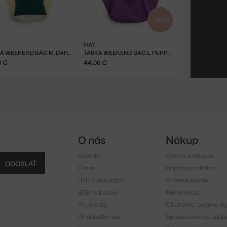
−20 %
HAY
TAŠKA WEEKEND BAG M, DARK GREEN MULTI
TAŠKA WEEKEND BAG L, PURPLE
0 €
44,00 €
O nás
Nákup
Kontakt
Všetko o nákupe
ODOSLAŤ
O nás
Doprava a platba
B2B Spolupráca
Vrátenie tovaru
B2B realizácie
Reklamácia
Pre médiá
Obchodné podmienk
Ohodnoťte nás
Spracovanie os. údajo