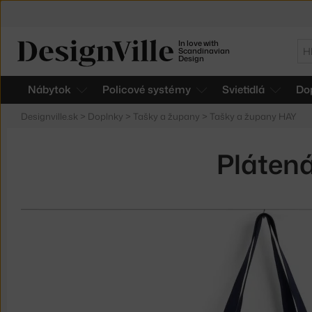
In love with
Hľ
Scandinavian
Design
Nábytok
Policové systémy
Svietidlá
Do
Designville.sk
>
Doplnky
>
Tašky a župany
>
Tašky a župany HAY
Plátená