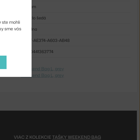
53 cm
svetlo šedá
 ste mohli
aby sme vás
bavlna
HAY-AE374-A603-AB48
5710441363774
e na
Taška Weekend Bag L, grey
 Switch to
Weekend Bag L, grey
VIAC Z KOLEKCIE
TAŠKY WEEKEND BAG