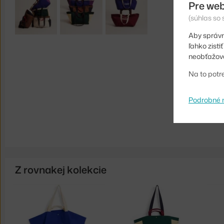
Pre web
(súhlas so
Aby správn
ľahko zist
neobťažova
Na to potr
Podrobné 
Z rovnakej kolekcie