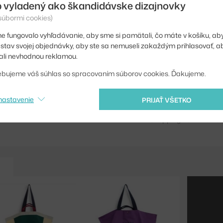
 vyladený ako škandidávske dizajnovky
Šírka:
 súbormi cookies)
Farba:
e fungovalo vyhľadávanie, aby sme si pamätali, čo máte v košíku, aby
iť stav svojej objednávky, aby ste sa nemuseli zakaždým prihlasovať, 
Materiál:
li nevhodnou reklamou.
Kód produktu
ebujeme váš súhlas so spracovaním súborov cookies. Ďakujeme.
EAN
nastavenie
PRIJAŤ VŠETKO
Jste z Česka? Přejdět
Shopping from the EU?