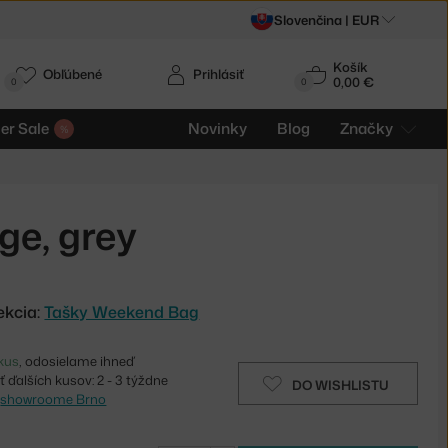
Slovenčina |
EUR
Košík
Obľúbené
Prihlásiť
0,00 €
0
0
r Sale
Novinky
Blog
Značky
ge, grey
ekcia:
Tašky Weekend Bag
kus
, odosielame ihneď
 ďalších kusov: 2 - 3 týždne
DO WISHLISTU
v
showroome Brno