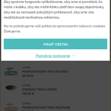
Aby správne fungovalo vyhľadávanie, aby sme si pamätali, čo
Materiál:
ABS plast
máte v košíku, aby ste mohli ľahko zistiť stav svojej objednávky,
Kód produktu
VIT-21511006
aby ste sa nemuseli zakaždým prihlasovať, aby sme vás
neobťažovali nevhodnou reklamou.
EAN
4055737044601
Na to potrebujeme váš súhlas so spracovaním súborov cookies.
Ďakujeme.
Jste z Česka? Přejděte na
Podnos High Tray, deep black
Shopping from the EU? Switch to
High Tray, deep black
PRIJAŤ VŠETKO
Z rovnakej kolekcie
Podrobné nastavenie
VITRA
PODNOS ROTARY TRAY, ICE GREY
59,00 €
VITRA
PODNOSY TRAYS, GREEN
119,00 €
VITRA
PODNOS ROTARY TRAY, PALE ROSE