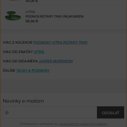
59,00 €
VITRA
PODNOS ROTARY TRAY, PALM GREEN
59,00 €
VIAC Z KOLEKCIE
PODNOSY VITRA ROTARY TRAY
VIAC OD ZNAČKY
VITRA
VIAC OD DIZAJNÉRA
JASPER MORRISON
ĎALŠIE
TÁCKY A PODNOSY
Novinky e-mailom
ODOSLAŤ
Prihlásením súhlasíte so
spracovaním osobných údajov
.