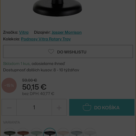
Značka:
Vitra
Dizajnér:
Jasper Morrison
Kolekcia:
Podnosy Vitra Rotary Tray
DO WISHLISTU
Skladom 1 kus
, odosielame ihneď
Dostupnosť ďalších kusov: 8 - 10 týždňov
59,00 €
50,15 €
−15 %
bez DPH: 40,77 €
−
+
DO KOŠÍKA
VARIANTA