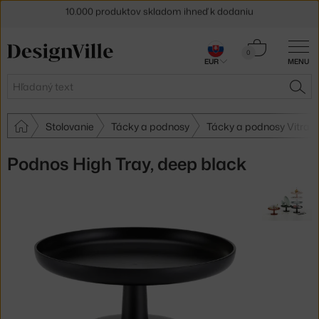
5 % zľava pre odberateľov
newslettera
Košík
0
30 dní na vrátenie tovaru
EUR
MENU
0,00 €
Hľadať
HĽA
Stolovanie
Tácky a podnosy
Tácky a podnosy Vitra
Podnos High Tray, deep black