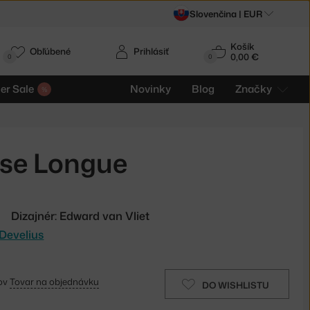
Slovenčina |
EUR
Košík
Obľúbené
Prihlásiť
0,00 €
0
0
r Sale
Novinky
Blog
Značky
ise Longue
Dizajnér: Edward van Vliet
Develius
ňov
Tovar na objednávku
DO WISHLISTU