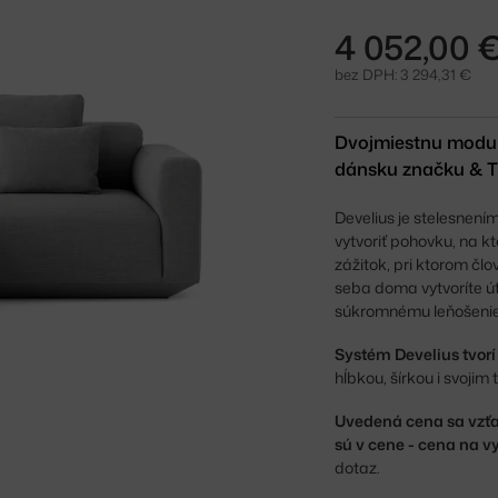
4 052,00 
bez DPH: 3 294,31 €
Dvojmiestnu modul
dánsku značku & Tr
Develius je stelesnen
vytvoriť pohovku, na 
zážitok, pri ktorom č
seba doma vytvoríte útu
súkromnému leňošenie
Systém Develius tvor
hĺbkou, šírkou i svoji
Uvedená cena sa vzťa
sú v cene - cena na v
dotaz.