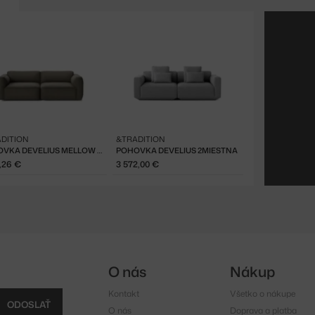
DITION
&TRADITION
POHOVKA DEVELIUS MELLOW A, BARNUM 08
POHOVKA DEVELIUS 2MIESTNA
1,26 €
3 572,00 €
O nás
Nákup
Kontakt
Všetko o nákupe
ODOSLAŤ
O nás
Doprava a platba