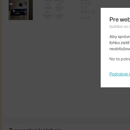
Pre web
(súhlas so
Aby správn
ľahko zist
neobťažova
Na to potr
Podrobné 