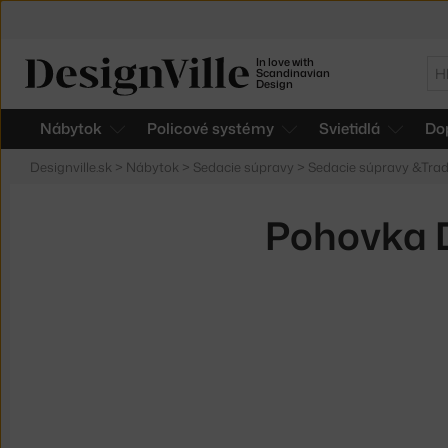
In love with
Hľ
Scandinavian
Design
Nábytok
Policové systémy
Svietidlá
Do
Designville.sk
>
Nábytok
>
Sedacie súpravy
>
Sedacie súpravy &Trad
Pohovka D