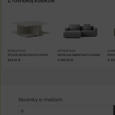
Z rovnakej kolekcie
&TRADITION
&TRADITION
&TRA
STOLÍK DEVELIUS EV3, IVORY
DEVELIUS 2MIESTNA S CHAISE LONGUE
824,01 €
4 052,00 €
4 12
Novinky e-mailom