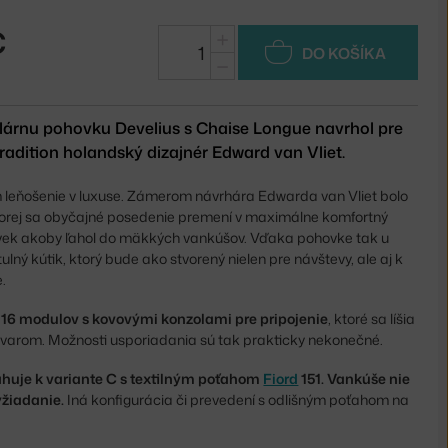
€
+
DO KOŠÍKA
−
árnu pohovku Develius s Chaise Longue navrhol pre
adition holandský dizajnér Edward van Vliet.
ím leňošenie v luxuse. Zámerom návrhára Edwarda van Vliet bolo
ktorej sa obyčajné posedenie premení v maximálne komfortný
lovek akoby ľahol do mäkkých vankúšov. Vďaka pohovke tak u
lný kútik, ktorý bude ako stvorený nielen pre návštevy, ale aj k
.
í 16 modulov s kovovými konzolami pre pripojenie
, ktoré sa líšia
m tvarom. Možnosti usporiadania sú tak prakticky nekonečné.
huje k variante C s textilným poťahom
Fiord
151. Vankúše nie
yžiadanie.
Iná konfigurácia či prevedení s odlišným poťahom na