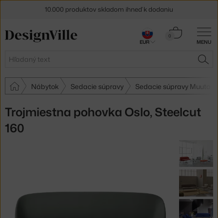
10.000 produktov skladom ihneď k dodaniu
5 % zľava pre odberateľov
newslettera
Košík
0
EUR
MENU
0,00 €
30 dní na vrátenie tovaru
Hľadať
HĽA
Nábytok
Sedacie súpravy
Sedacie súpravy Muuto
Trojmiestna pohovka Oslo, Steelcut
160