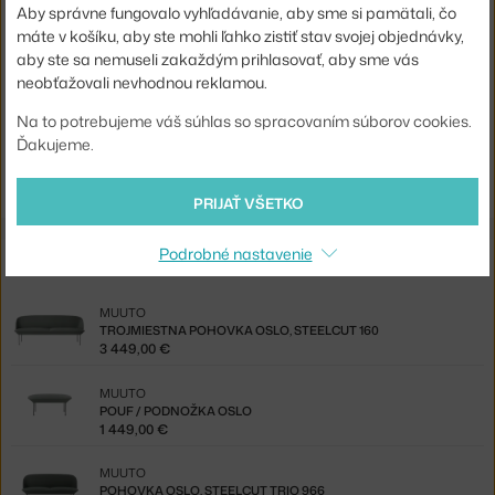
Aby správne fungovalo vyhľadávanie, aby sme si pamätali, čo
Typ pohovky:
3-miestna
máte v košíku, aby ste mohli ľahko zistiť stav svojej objednávky,
aby ste sa nemuseli zakaždým prihlasovať, aby sme vás
Kód produktu
MUU-OSL3SSA0503
neobťažovali nevhodnou reklamou.
EAN
5713222585945
Na to potrebujeme váš súhlas so spracovaním súborov cookies.
Ďakujeme.
Jste z Česka? Přejděte na
Třímístná pohovka Oslo, Steelcut 160
Shopping from the EU? Switch to
Oslo 3-seater, Steelcut 160
PRIJAŤ VŠETKO
Podrobné nastavenie
Z rovnakej kolekcie
MUUTO
TROJMIESTNA POHOVKA OSLO, STEELCUT 160
3 449,00 €
MUUTO
POUF / PODNOŽKA OSLO
1 449,00 €
MUUTO
POHOVKA OSLO, STEELCUT TRIO 966