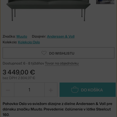
Značka:
Muuto
Dizajnér:
Anderssen & Voll
Kolekcia:
Kolekcia Oslo
DO WISHLISTU
Dostupnosť: 6 - 8 týždňov
Tovar na objednávku
3 449,00 €
bez DPH: 2 804,07 €
−
+
DO KOŠÍKA
Pohovka Oslo vo sviežom dizajne z dielne Anderssen & Voll pre
dánsku značku Muuto. Prevedenie: čalúnenie v látke Steelcut
160.