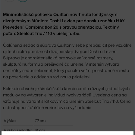
Minimalistická pohovka Quilton navrhnutá londýnskym
dizajnérskym štúdiom Doshi Levien pre dánsku značku HAY.
Prevedení: Combination 20 s pravou orientáciou. Textilný
poťah: Steelcut Trio / 110 v bielej farbe.
Čalúnená sedacia súprava Quilton v sebe prepája cit pre vizuálne
aj technickú precíznosť dizajnérskej dvojice Doshi a Levien.
Súprava je charakteristická pre svoje veľkorysé rozmery,
skulpturálnu formu a prešívané čalúnenie. V interiéri vytvára
centrálny sedací element, ktorý ponúka veľmi priestranné miesto
na posedenie a oddych s rodinou a priateľmi.
Kolekcia obsahuje širokú škálu kombinácií a rôznych jednotlivých
modulov na vytvorenie individuálnych variácií. Uvedená cena sa
vzťahuje na variant s látkovým čalúnením Steelcut Trio / 110. Cena
a dostupnosť ďalších variantov na vyžiadanie.
Výška:
72 cm
Výška sedadla:
41 cm