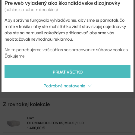
Pre web vyladený ako škandidávske dizajnovky
Hĺbka:
143 cm
(súhlas so súbormi cookies)
Šírka:
285,5 cm
Aby správne fungovalo vyhľadávanie, aby sme si pamätali, čo
Farba:
biela
máte v košíku, aby ste mohli ľahko zistiť stav svojej objednávky,
aby ste sa nemuseli zakaždým prihlasovať, aby sme vás
Materiál:
drevo, textilný poťah
neobťažovali nevhodnou reklamou.
Typ pohovky:
chaise longue
Na to potrebujeme váš súhlas so spracovaním súborov cookies.
Kód produktu
HAY-9413111001011
Ďakujeme.
Jste z Česka? Přejděte na
Quilton 20, Steelcut Trio
PRIJAŤ VŠETKO
Shopping from the EU? Switch to
Quilton Comb.20, Steelcut Trio
110
Podrobné nastavenie
Z rovnakej kolekcie
HAY
OTOMAN QUILTON 05, MODE / 009
1 400,00 €