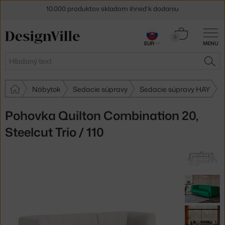
5 % zľava pre odberateľov
newslettera
Košík
0
30 dní na vrátenie tovaru
EUR
MENU
0,00 €
Hľadať
HĽA
Nábytok
Sedacie súpravy
Sedacie súpravy HAY
Pohovka Quilton Combination 20,
Steelcut Trio / 110