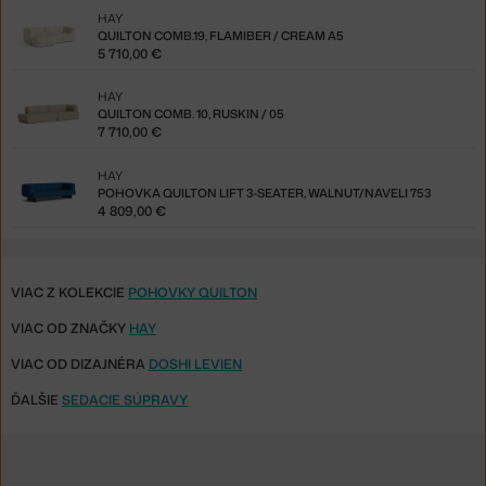
HAY
QUILTON COMB.19, FLAMIBER / CREAM A5
5 710,00 €
HAY
QUILTON COMB. 10, RUSKIN / 05
7 710,00 €
HAY
POHOVKA QUILTON LIFT 3-SEATER, WALNUT/NAVELI 753
4 809,00 €
VIAC Z KOLEKCIE
POHOVKY QUILTON
VIAC OD ZNAČKY
HAY
VIAC OD DIZAJNÉRA
DOSHI LEVIEN
ĎALŠIE
SEDACIE SÚPRAVY