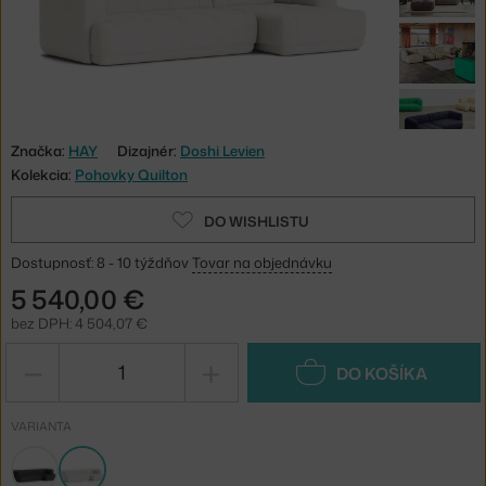
Značka:
HAY
Dizajnér:
Doshi Levien
Kolekcia:
Pohovky Quilton
DO WISHLISTU
Dostupnosť: 8 - 10 týždňov
Tovar na objednávku
5 540,00 €
bez DPH: 4 504,07 €
−
+
DO KOŠÍKA
VARIANTA