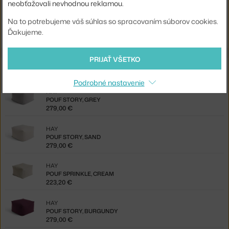
neobťažovali nevhodnou reklamou.
Jste z Česka? Přejděte na
Pouf Story, grey
Na to potrebujeme váš súhlas so spracovaním súborov cookies.
Shopping from the EU? Switch to
Pouf Story, grey
Ďakujeme.
PRIJAŤ VŠETKO
Z rovnakej kolekcie
Podrobné nastavenie
HAY
POUF STORY, GREY
279,00 €
HAY
POUF STORY, SAND
279,00 €
HAY
POUF SPRINKLE, CREAM
223,20 €
HAY
POUF STORY, BURGUNDY
279,00 €