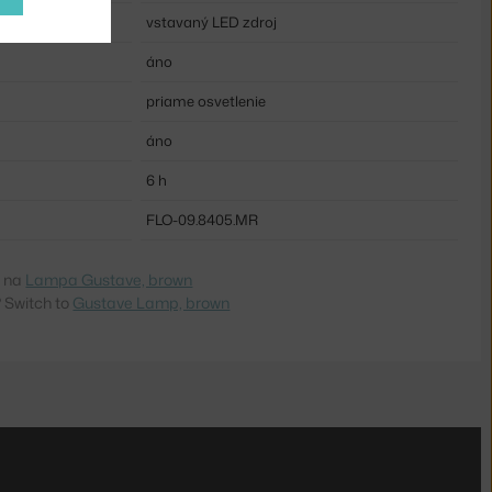
vstavaný LED zdroj
áno
priame osvetlenie
áno
6 h
FLO-09.8405.MR
e na
Lampa Gustave, brown
 Switch to
Gustave Lamp, brown