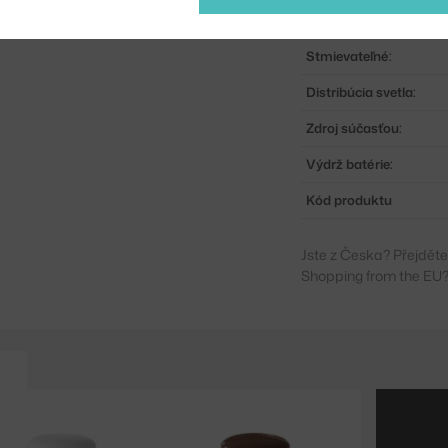
Pätica / zdroj:
Stmievateľné:
Distribúcia svetla:
Zdroj súčasťou:
Výdrž batérie:
Kód produktu
Jste z Česka? Přejdět
Shopping from the EU?