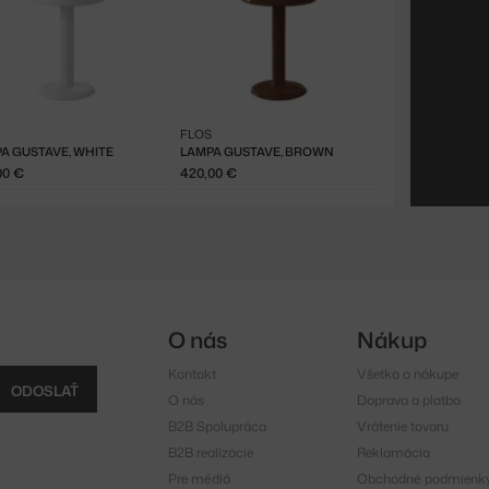
FLOS
A GUSTAVE, WHITE
LAMPA GUSTAVE, BROWN
00 €
420,00 €
O nás
Nákup
Kontakt
Všetko o nákupe
ODOSLAŤ
O nás
Doprava a platba
B2B Spolupráca
Vrátenie tovaru
B2B realizácie
Reklamácia
Pre médiá
Obchodné podmienk