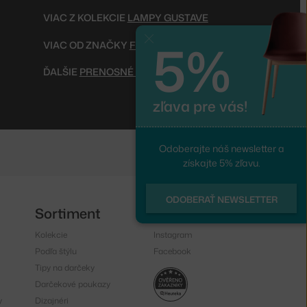
VIAC Z KOLEKCIE
LAMPY GUSTAVE
5%
Zavrieť
VIAC OD ZNAČKY
FLOS
ĎALŠIE
PRENOSNÉ LAMPY
zľava pre vás!
Odoberajte náš newsletter a
získajte 5% zľavu.
ODOBERAŤ NEWSLETTER
Sortiment
Sledujte nás
Kolekcie
Instagram
Podľa štýlu
Facebook
Tipy na darčeky
Darčekové poukazy
y
Dizajnéri