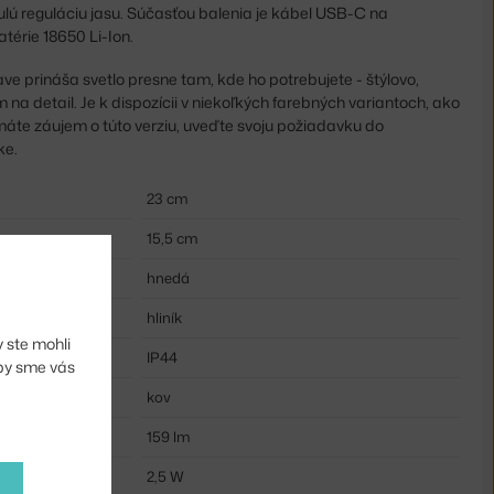
ulú reguláciu jasu. Súčasťou balenia je kábel USB-C na
atérie 18650 Li-Ion.
e prináša svetlo presne tam, kde ho potrebujete - štýlovo,
 na detail. Je k dispozícii v niekoľkých farebných variantoch, ako
 máte záujem o túto verziu, uveďte svoju požiadavku do
ke.
23 cm
15,5 cm
hnedá
hliník
 ste mohli
IP44
aby sme vás
kov
159 lm
2,5 W