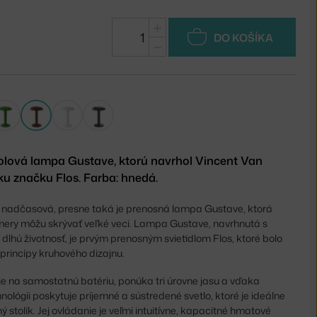
+
DO KOŠÍKA
−
olová lampa Gustave, ktorú navrhol Vincent Van
ku značku Flos. Farba: hnedá.
 nadčasová, presne taká je prenosná lampa Gustave, ktorá
mery môžu skrývať veľké veci. Lampa Gustave, navrhnutá s
dlhú životnosť, je prvým prenosným svietidlom Flos, ktoré bolo
princípy kruhového dizajnu.
 na samostatnú batériu, ponúka tri úrovne jasu a vďaka
nológii poskytuje príjemné a sústredené svetlo, ktoré je ideálne
 stolík. Jej ovládanie je veľmi intuitívne, kapacitné hmatové