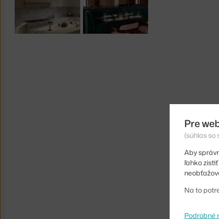
Pre web
(súhlas so
Aby správn
ľahko zist
neobťažova
Na to potr
Podrobné 