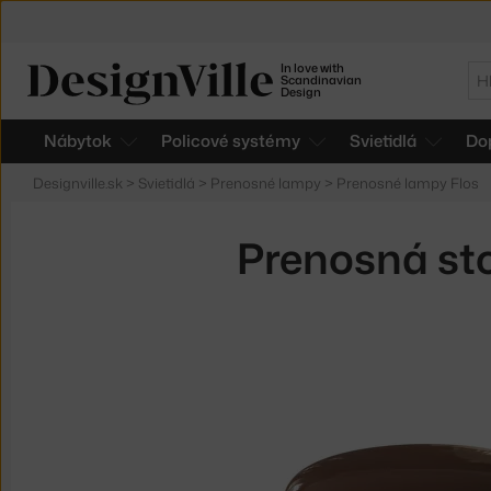
In love with
Hľ
Scandinavian
Design
Nábytok
Policové systémy
Svietidlá
Do
Designville.sk
>
Svietidlá
>
Prenosné lampy
>
Prenosné lampy Flos
Prenosná st