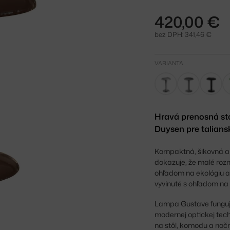
420,00 €
bez DPH: 341,46 €
VARIANTA
Hravá prenosná st
Duysen pre talians
Kompaktná, šikovná a
dokazuje, že malé roz
ohľadom na ekológiu a 
vyvinuté s ohľadom na 
Lampa Gustave funguje
modernej optickej tech
na stôl, komodu a nočný