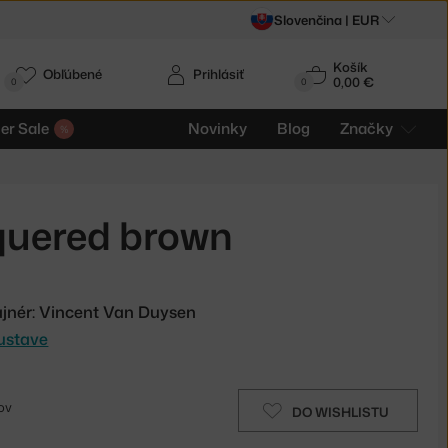
Slovenčina |
EUR
Košík
Obľúbené
Prihlásiť
0,00 €
0
0
r Sale
Novinky
Blog
Značky
quered brown
ajnér: Vincent Van Duysen
ustave
ov
DO WISHLISTU