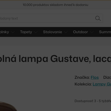
5 % zľava pre odberateľov
newslettera
30 dní na vrátenie tovaru
adať
HĽADAŤ
plnky
Tapety
Stolovanie
Outdoor
Summe
olná lampa Gustave, lac
Značka:
Flos
Diz
Kolekcia:
Lampy G
Dostupnosť: 3 - 5 týždň