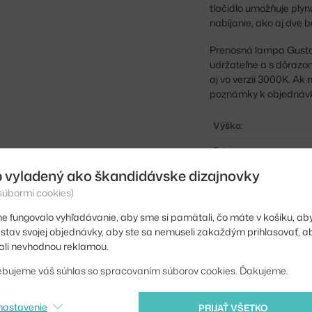
tlačidlo umožňuje plyn
nabíjanie, ako aj dve b
Prenosná lampa Gustav
udržateľne a s dôrazom
aj vo verzii 3000K. Ak
poznámky k objednáv
Výška:
Priemer:
 vyladený ako škandidávske dizajnovky
Farba:
 súbormi cookies)
Materiál:
e fungovalo vyhľadávanie, aby sme si pamätali, čo máte v košíku, aby
Krytie:
iť stav svojej objednávky, aby ste sa nemuseli zakaždým prihlasovať, 
li nevhodnou reklamou.
Hlavný materiál:
ebujeme váš súhlas so spracovaním súborov cookies. Ďakujeme.
Svetelný tok:
Príkon:
nastavenie
PRIJAŤ VŠETKO