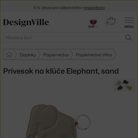
5 % zľava pre odberateľov
newslettera
30 dní na vrátenie tovaru
Košík
0
EUR
MENU
0,00 €
Hľadať
HĽA
Doplnky
Papiernictvo
Papiernictvo Vitra
Prívesok na kľúče Elephant, sand