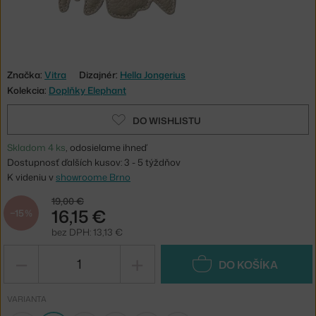
Značka:
Vitra
Dizajnér:
Hella Jongerius
Kolekcia:
Doplňky Elephant
DO WISHLISTU
Skladom 4 ks
, odosielame ihneď
Dostupnosť ďalších kusov: 3 - 5 týždňov
K videniu v
showroome Brno
19,00 €
16,15 €
−15 %
bez DPH: 13,13 €
−
+
DO KOŠÍKA
VARIANTA