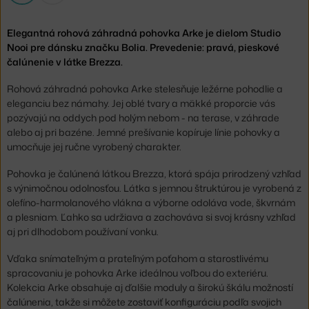
Elegantná rohová záhradná pohovka Arke je dielom Studio
Nooi pre dánsku značku Bolia. Prevedenie: pravá, pieskové
čalúnenie v látke Brezza.
Rohová záhradná pohovka Arke stelesňuje ležérne pohodlie a
eleganciu bez námahy. Jej oblé tvary a mäkké proporcie vás
pozývajú na oddych pod holým nebom - na terase, v záhrade
alebo aj pri bazéne. Jemné prešívanie kopíruje línie pohovky a
umocňuje jej ručne vyrobený charakter.
Pohovka je čalúnená látkou Brezza, ktorá spája prirodzený vzhľad
s výnimočnou odolnosťou. Látka s jemnou štruktúrou je vyrobená z
olefíno-harmolanového vlákna a výborne odoláva vode, škvrnám
a plesniam. Ľahko sa udržiava a zachováva si svoj krásny vzhľad
aj pri dlhodobom používaní vonku.
Vďaka snímateľným a prateľným poťahom a starostlivému
spracovaniu je pohovka Arke ideálnou voľbou do exteriéru.
Kolekcia Arke obsahuje aj ďalšie moduly a širokú škálu možností
čalúnenia, takže si môžete zostaviť konfiguráciu podľa svojich