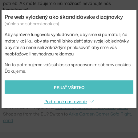
potrieb. Ak máte záujem o inú možnosť, neváhajte nás
kontaktovať.
Pre web vyladený ako škandidávske dizajnovky
(súhlas so súbormi cookies)
Výška:
71,5 cm
Výška sedadla:
43 cm
Aby správne fungovalo vyhľadávanie, aby sme si pamätali, čo
máte v košíku, aby ste mohli ľahko zistiť stav svojej objednávky,
Hĺbka:
180 cm
aby ste sa nemuseli zakaždým prihlasovať, aby sme vás
Šírka:
270 cm
neobťažovali nevhodnou reklamou.
Farba:
piesková
Na to potrebujeme váš súhlas so spracovaním súborov cookies.
Ďakujeme.
Materiál:
textilný poťah, drevený rám, tvarovaná pena
Typ pohovky:
3-miestna, modulárna, rohová
PRIJAŤ VŠETKO
Kód produktu
BOL-00-014-20_00003
Podrobné nastavenie
Jste z Česka? Přejděte na
Zahradní pohovka Arke pravá, sand
Shopping from the EU? Switch to
Arke Garden Corner Sofa Right,
sand