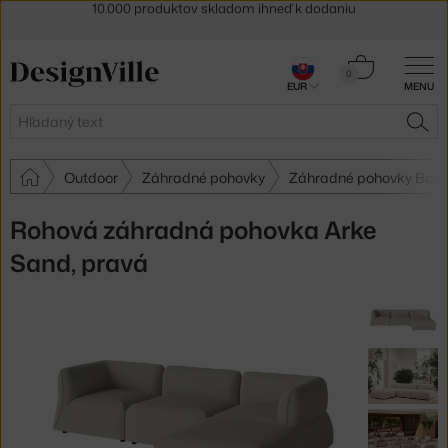
5 % zľava pre odberateľov
newslettera
30 dní na vrátenie tovaru
Košík
0
EUR
MENU
0,00 €
Hľadať
HĽA
Outdoor
Záhradné pohovky
Záhradné pohovky Bolia
Rohová záhradná pohovka Arke
Sand, pravá