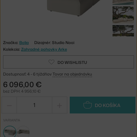
Značka:
Bolia
Dizajnér: Studio Nooi
Kolekcia:
Zahradné pohovky Arke
DO WISHLISTU
Dostupnosť: 4 - 6 týždňov
Tovar na objednávku
6 096,00 €
bez DPH: 4 956,10 €
−
+
DO KOŠÍKA
VARIANTA