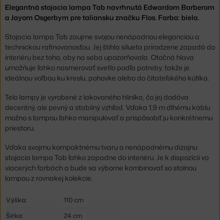
Elegantná stojacia lampa Tab navrhnutá Edwardom Barberom
a Jayom Osgerbym pre taliansku značku Flos. Farba: biela.
Stojacia lampa Tab zaujme svojou nenápadnou eleganciou a
technickou rafinovanosťou. Jej štíhla silueta prirodzene zapadá do
interiéru bez toho, aby na seba upozorňovala. Otočná hlava
umožňuje ľahko nasmerovať svetlo podľa potreby, takže je
ideálnou voľbou ku kreslu, pohovke alebo do čitateľského kútika.
Telo lampy je vyrobené z lakovaného hliníka, čo jej dodáva
decentný, ale pevný a stabilný vzhľad. Vďaka 1,9 m dlhému káblu
možno s lampou ľahko manipulovať a prispôsobiť ju konkrétnemu
priestoru.
Vďaka svojmu kompaktnému tvaru a nenápadnému dizajnu
stojacia lampa Tab ľahko zapadne do interiéru. Je k dispozícii vo
viacerých farbách a bude sa výborne kombinovať so stolnou
lampou z rovnakej kolekcie.
Výška:
110 cm
Šírka:
24 cm