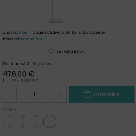
Značka:
Flos
Dizajnér: Edward Barber a Jay Osgerby
Kolekcia:
Lampy Tab
DO WISHLISTU
Dostupnosť: 3 - 5 týždňov
476,00 €
bez DPH: 386,99 €
−
+
DO KOŠÍKA
VARIANTA