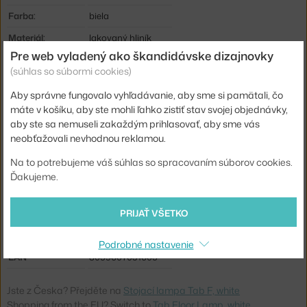
Farba:
biela
Materiál:
lakovaný hliník
Pre web vyladený ako škandidávske dizajnovky
Dĺžka kábla:
1,9 m
(súhlas so súbormi cookies)
Krytie:
IP20
Aby správne fungovalo vyhľadávanie, aby sme si pamätali, čo
Hlavný materiál:
kov
máte v košíku, aby ste mohli ľahko zistiť stav svojej objednávky,
aby ste sa nemuseli zakaždým prihlasovať, aby sme vás
Svetelný tok:
347 lm
neobťažovali nevhodnou reklamou.
Príkon:
9 W
Na to potrebujeme váš súhlas so spracovaním súborov cookies.
Pätica / zdroj:
vstavaný LED zdroj
Ďakujeme.
Distribúcia svetla:
priame osvetlenie
PRIJAŤ VŠETKO
Zdroj súčasťou:
áno, vstávaný
Kód produktu
FLO-F6564009
Podrobné nastavenie
EAN
8059607031605
Jste z Česka? Přejděte na
Stojací lampa Tab F, white
Shopping from the EU? Switch to
Tab Floor Lamp, white