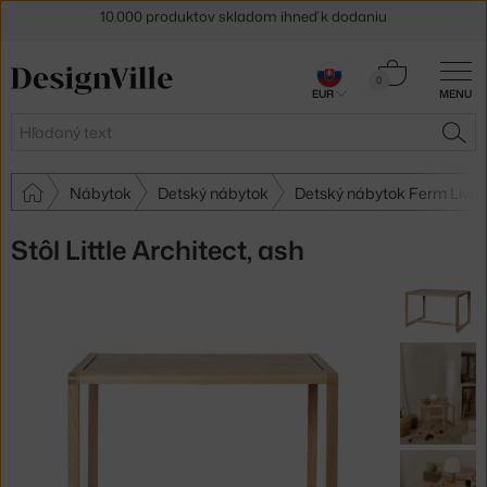
5 % zľava pre odberateľov
newslettera
Košík
30 dní na vrátenie tovaru
0
EUR
MENU
0,00 €
Hľadať
HĽA
Nábytok
Detský nábytok
Detský nábytok Ferm Livin
Stôl Little Architect, ash