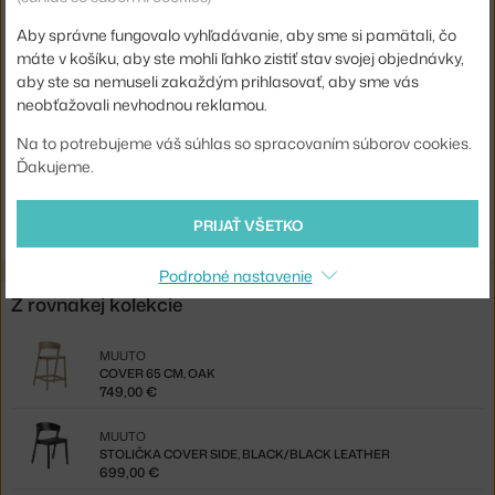
Aby správne fungovalo vyhľadávanie, aby sme si pamätali, čo
Podnož:
drevo
máte v košíku, aby ste mohli ľahko zistiť stav svojej objednávky,
Info k produktu:
Utierajte vlhkou a následne suchou handričkou.
aby ste sa nemuseli zakaždým prihlasovať, aby sme vás
neobťažovali nevhodnou reklamou.
Kód produktu
MUU-COVARMN011
EAN
5713294888098
Na to potrebujeme váš súhlas so spracovaním súborov cookies.
Ďakujeme.
Jste z Česka? Přejděte na
Židle Cover Armchair, oak
Shopping from the EU? Switch to
Cover Armchair, oak
PRIJAŤ VŠETKO
Podrobné nastavenie
Z rovnakej kolekcie
MUUTO
COVER 65 CM, OAK
749,00 €
MUUTO
STOLIČKA COVER SIDE, BLACK/BLACK LEATHER
699,00 €