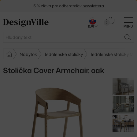
5 % zľava pre odberateľov
newslettera
30 dní na vrátenie tovaru
Košík
0
EUR
MENU
0,00 €
Hľadať
HĽA
Nábytok
Jedálenské stoličky
Jedálenské stoličky Mu
Stolička Cover Armchair, oak