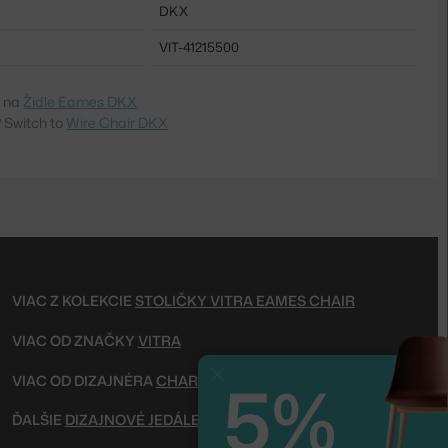
DKX
VIT-41215500
e na
Židle Eames DKX
 Switch to
Wire Chair DKX
VIAC Z KOLEKCIE
STOLIČKY VITRA EAMES CHAIR
VIAC OD ZNAČKY
VITRA
5%
Zavrieť
VIAC OD DIZAJNÉRA
CHARLES A RAY EAMES
ĎALŠIE
DIZAJNOVÉ JEDÁLENSKÉ STOLIČKY