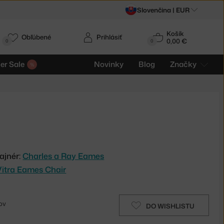
Slovenčina |
EUR
Košík
Obľúbené
Prihlásiť
0,00 €
0
0
r Sale
Novinky
Blog
Značky
ajnér:
Charles a Ray Eames
Vitra Eames Chair
ov
DO WISHLISTU