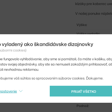
klzáky pre koberec uv
V našej ponuke nájdet
Výška:
Výška sedadla:
 vyladený ako škandidávske dizajnovky
Hĺbka:
 súbormi cookies)
Šírka:
e fungovalo vyhľadávanie, aby sme si pamätali, čo máte v košíku, aby
Podrúčky:
iť stav svojej objednávky, aby ste sa nemuseli zakaždým prihlasovať, 
li nevhodnou reklamou.
Farba:
ebujeme váš súhlas so spracovaním súborov cookies. Ďakujeme.
Materiál:
Stohovateľné:
nastavenie
PRIJAŤ VŠETKO
Sedák:
Podnož: