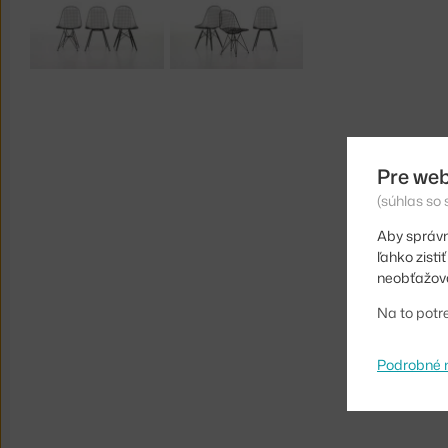
Pre web
(súhlas so
Aby správn
ľahko zist
neobťažova
Na to potr
Podrobné 