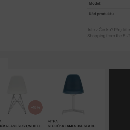
Model:
Kód produktu
Jste z Česka? Přejdět
Shopping from the EU?
−15 %
A
VITRA
STOLIČKA EAMES DSR, WHITE/CHROME
STOLIČKA EAMES DSL, SEA BLUE / WHITE