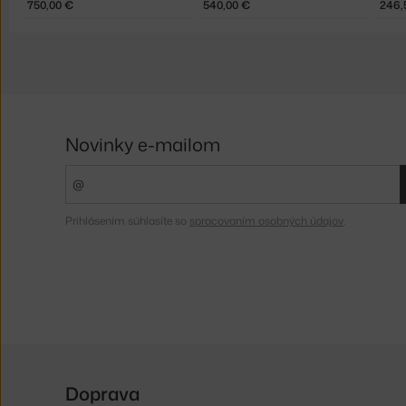
750,00 €
540,00 €
246,
Novinky e-mailom
Prihlásením súhlasíte so
spracovaním osobných údajov
.
Doprava