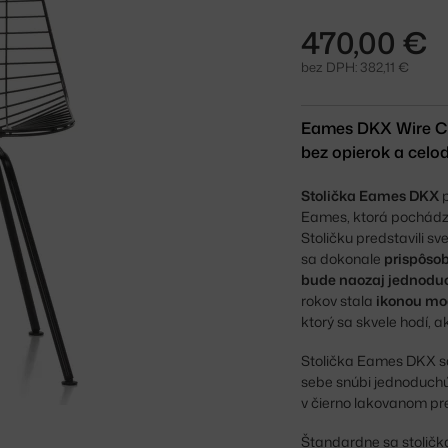
470,00 €
bez DPH: 382,11 €
Eames DKX Wire Cha
bez opierok a celo
Stolička Eames DKX
Eames, ktorá pochádza
Stoličku predstavili sv
sa dokonale
prispôsob
bude naozaj jednodu
rokov stala
ikonou mo
ktorý sa skvele hodí, a
Stolička Eames DKX s
sebe snúbi jednoduchú
v čierno lakovanom pre
Štandardne sa stoličk