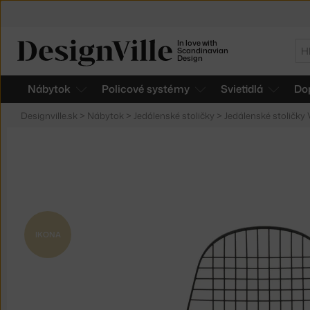
In love with
Hľ
Scandinavian
Design
Nábytok
Policové systémy
Svietidlá
Do
Designville.sk
>
Nábytok
>
Jedálenské stoličky
>
Jedálenské stoličky 
IKONA