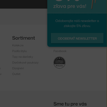
zľava pre vás!
Odoberajte náš newsletter a
získajte 5% zľavu.
Sortiment
Sledujte nás
ODOBERAŤ NEWSLETTER
Kolekcie
Instagram
Podľa štýlu
Facebook
Tipy na darčeky
Darčekové poukazy
y
Dizajnéri
v
Outlet
Sme tu pre vás