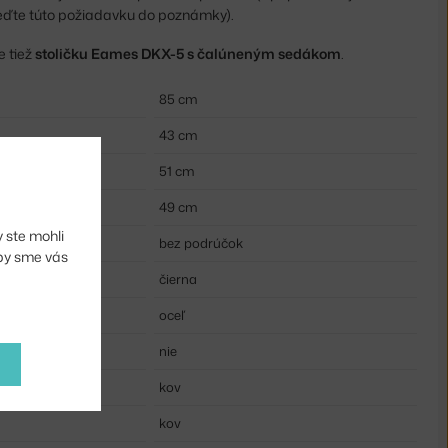
eďte túto požiadavku do poznámky).
e tiež
stoličku Eames DKX-5 s čalúneným sedákom
.
85 cm
43 cm
51 cm
49 cm
 ste mohli
bez podrúčok
aby sme vás
čierna
oceľ
nie
kov
kov