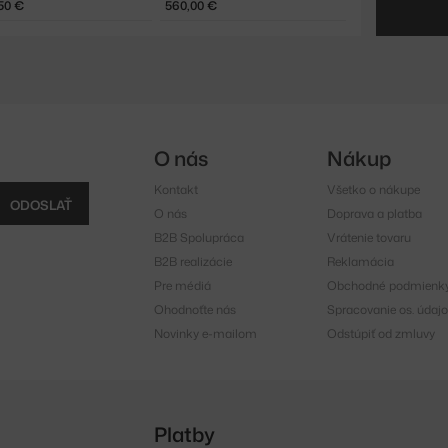
50 €
560,00 €
O nás
Nákup
Kontakt
Všetko o nákupe
ODOSLAŤ
O nás
Doprava a platba
B2B Spolupráca
Vrátenie tovaru
B2B realizácie
Reklamácia
Pre médiá
Obchodné podmienk
Ohodnoťte nás
Spracovanie os. údajo
Novinky e-mailom
Odstúpiť od zmluvy
Platby