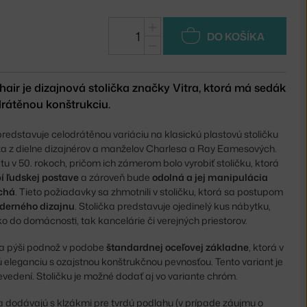
+
DO KOŠÍKA
−
ir je dizajnová stolička značky Vitra, ktorá má sedák
drátěnou konštrukciu.
predstavuje celodrátěnou variáciu na klasickú plastovú stoličku
 z dielne dizajnérov a manželov Charlesa a Ray Eamesových.
etu v 50. rokoch, pričom ich zámerom bolo vyrobiť stoličku, ktorá
í ľudskej postave
a zároveň bude
odolná a jej manipulácia
chá
. Tieto požiadavky sa zhmotnili v stoličku, ktorá sa postupom
derného dizajnu
. Stolička predstavuje ojedinelý kus nábytku,
ko do domácnosti, tak kancelárie či verejných priestorov.
a pýši podnož v podobe
štandardnej oceľovej základne
, ktorá v
 eleganciu s ozajstnou konštrukčnou pevnosťou. Tento variant je
vedení. Stoličku je možné dodať aj vo variante chróm.
a dodávajú s klzákmi pre tvrdú podlahu (v prípade záujmu o