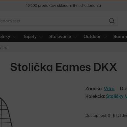
5 % zľava pre odberateľov
newslettera
adať
30 dní na vrátenie tovaru
HĽADAŤ
plnky
Tapety
Stolovanie
Outdoor
Summe
Vitra
Stolička Eames DKX
Značka:
Vitra
Diz
Kolekcia:
Stoličky 
Dostupnosť: 3 - 5 týždň