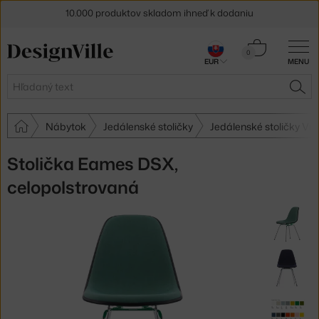
10.000 produktov skladom ihneď k dodaniu
5 % zľava pre odberateľov
newslettera
Košík
0
30 dní na vrátenie tovaru
EUR
MENU
0,00 €
Hľadať
HĽA
Nábytok
Jedálenské stoličky
Jedálenské stoličky Vit
Stolička Eames DSX,
celopolstrovaná