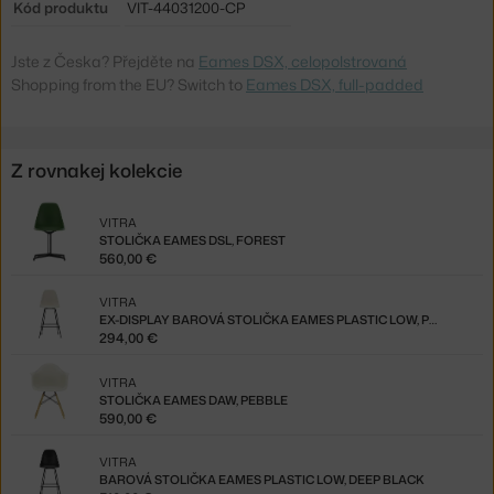
Kód produktu
VIT-44031200-CP
Jste z Česka? Přejděte na
Eames DSX, celopolstrovaná
Shopping from the EU? Switch to
Eames DSX, full-padded
Z rovnakej kolekcie
VITRA
STOLIČKA EAMES DSL, FOREST
560,00 €
VITRA
EX-DISPLAY BAROVÁ STOLIČKA EAMES PLASTIC LOW, PEBBLE
294,00 €
VITRA
STOLIČKA EAMES DAW, PEBBLE
590,00 €
VITRA
BAROVÁ STOLIČKA EAMES PLASTIC LOW, DEEP BLACK