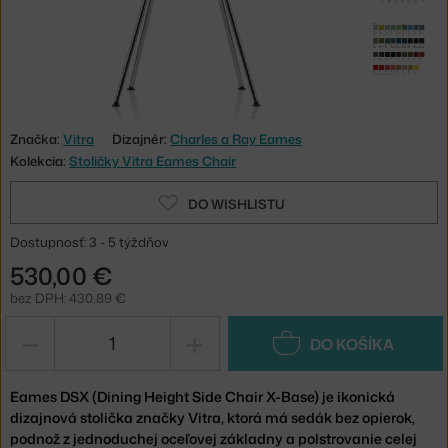
Značka:
Vitra
Dizajnér:
Charles a Ray Eames
Kolekcia:
Stoličky Vitra Eames Chair
DO WISHLISTU
Dostupnosť: 3 - 5 týždňov
530,00 €
bez DPH: 430,89 €
−
+
DO KOŠÍKA
Eames DSX (Dining Height Side Chair X-Base) je ikonická
dizajnová stolička značky Vitra, ktorá má sedák bez opierok,
podnož z jednoduchej oceľovej základny a polstrovanie celej