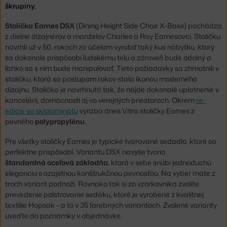
škrupiny.
Stolička Eames DSX
(Dining Height Side Chair X-Base) pochádza
z dielne dizajnérov a manželov Charles a Ray Eamesovci. Stoličku
navrhli už v 50. rokoch za účelom vyrobiť taký kus nábytku, ktorý
sa dokonale prispôsobí ľudskému telu a zároveň bude odolný a
ľahko sa s ním bude manipulovať. Tieto požiadavky sa zhmotnili v
stoličku, ktorá sa postupom rokov stala ikonou moderného
dizajnu. Stolička je navrhnutá tak, že nájde dokonalé uplatnenie v
kancelárii, domácnosti aj vo verejných priestoroch. Okrem
re-
edície vo sklolaminátu
vyrába dnes Vitra stoličky Eames z
pevného
polypropylénu.
Pre všetky stoličky Eames je typické tvarované sedadlo, ktoré sa
perfektne prispôsobí. Variantu DSX navyše tvoria
štandardná oceľová základňa
, ktorá v sebe snúbi jednoduchú
eleganciu s ozajstnou konštrukčnou pevnosťou. Na vyber mate z
troch variant podnoží. Rovnako tak si zo vzorkovníka zvolíte
prevedenie polstrovanie sedáku, ktoré je vyrobené z kvalitnej
textílie Hopsak - a to v 35 farebných variantoch. Zvolené varianty
uveďte do poznámky v objednávke.