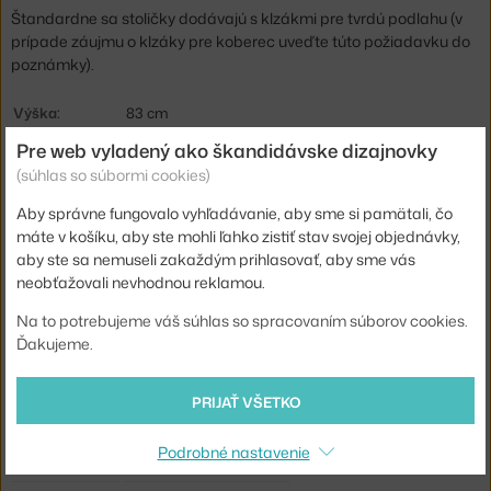
Štandardne sa stoličky dodávajú s klzákmi pre tvrdú podlahu (v
prípade záujmu o klzáky pre koberec uveďte túto požiadavku do
poznámky).
Výška:
83 cm
Pre web vyladený ako škandidávske dizajnovky
Výška sedadla:
44,5 cm
(súhlas so súbormi cookies)
Hĺbka:
55 cm
Aby správne fungovalo vyhľadávanie, aby sme si pamätali, čo
Šírka:
46,5 cm
máte v košíku, aby ste mohli ľahko zistiť stav svojej objednávky,
Podrúčky:
bez podrúčok
aby ste sa nemuseli zakaždým prihlasovať, aby sme vás
neobťažovali nevhodnou reklamou.
Farba:
zelená
Na to potrebujeme váš súhlas so spracovaním súborov cookies.
Materiál:
polypropylén, oceľ, textil
Ďakujeme.
Stohovateľné:
nie
Sedák:
čalúnený, plast
PRIJAŤ VŠETKO
Podnož:
kov
Podrobné nastavenie
Model:
DSX