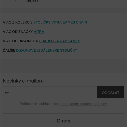
510,00 €
VIAC Z KOLEKCIE
STOLIČKY VITRA EAMES CHAIR
VIAC OD ZNAČKY
VITRA
VIAC OD DIZAJNÉRA
CHARLES A RAY EAMES
ĎALŠIE
DIZAJNOVÉ JEDÁLENSKÉ STOLIČKY
Novinky e-mailom
ODOSLAŤ
Prihlásením súhlasíte so
spracovaním osobných údajov
.
O nás