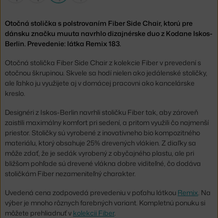
Otočná stolička s polstrovaním Fiber Side Chair, ktorú pre
dánsku značku muuta navrhlo dizajnérske duo z Kodane Iskos-
Berlin. Prevedenie: látka Remix 183.
Otočná stolička Fiber Side Chair z kolekcie Fiber v prevedení s
otočnou škrupinou. Skvele sa hodí nielen ako jedálenské stoličky,
ale ľahko ju využijete aj v domácej pracovni ako kancelárske
kreslo.
Designéri z Iskos-Berlin navrhli stoličku Fiber tak, aby zároveň
zaistili maximálny komfort pri sedení, a pritom využili čo najmenší
priestor. Stoličky sú vyrobené z inovatívneho bio kompozitného
materiálu, ktorý obsahuje 25% drevených vlákien. Z diaľky sa
môže zdať, že je sedák vyrobený z obyčajného plastu, ale pri
bližšom pohľade sú drevené vlákna dobre viditeľné, čo dodáva
stoličkám Fiber nezameniteľný charakter.
Uvedená cena zodpovedá prevedeniu v poťahu látkou
Remix
. Na
výber je mnoho rôznych farebných variant. Kompletnú ponuku si
môžete prehliadnuť v
kolekcii Fiber
.