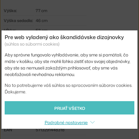
Výška:
77 cm
Výška sedadla:
46 cm
Hĺbka:
53 cm
Pre web vyladený ako škandidávske dizajnovky
Šírka:
47,5 cm
(súhlas so súbormi cookies)
Podrúčky:
bez podrúčok
Aby správne fungovalo vyhľadávanie, aby sme si pamätali, čo
Farba:
čierna, tmavo šedá
máte v košíku, aby ste mohli ľahko zistiť stav svojej objednávky,
aby ste sa nemuseli zakaždým prihlasovať, aby sme vás
Materiál:
drevené vlákna, oceľ, plast
neobťažovali nevhodnou reklamou.
Stohovateľné:
nie
Na to potrebujeme váš súhlas so spracovaním súborov cookies.
Sedák:
čalúnený
Ďakujeme.
Podnož:
kov, otočná
PRIJAŤ VŠETKO
Typ:
Pracovná stolička
Kód produktu
MUU-FISIDSWURB100511
Podrobné nastavenie
EAN
5713291448318