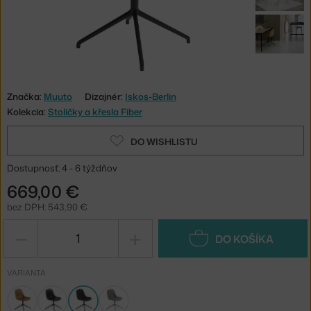
Značka:
Muuto
Dizajnér:
Iskos-Berlin
Kolekcia:
Stoličky a křesla Fiber
DO WISHLISTU
Dostupnosť: 4 - 6 týždňov
669,00 €
bez DPH: 543,90 €
−
+
DO KOŠÍKA
VARIANTA