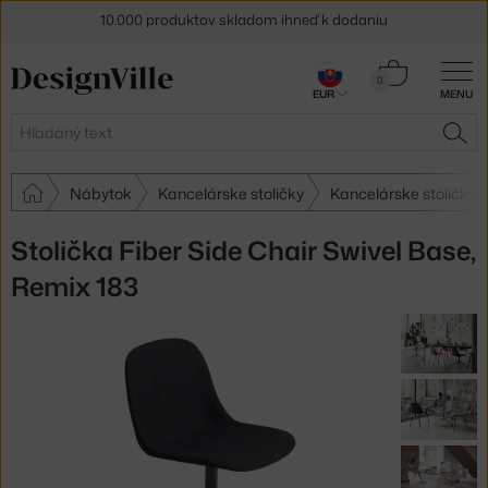
10.000 produktov skladom ihneď k dodaniu
5 % zľava pre odberateľov
newslettera
Košík
0
30 dní na vrátenie tovaru
EUR
MENU
0,00 €
Hľadať
HĽA
Nábytok
Kancelárske stoličky
Kancelárske stoličky 
Stolička Fiber Side Chair Swivel Base,
Remix 183