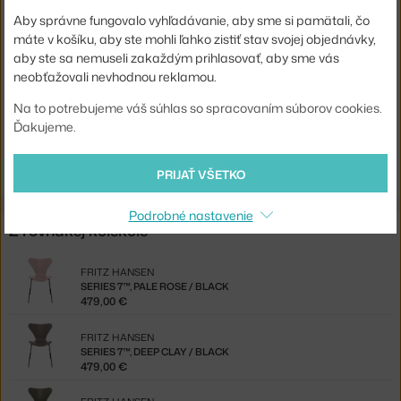
Stohovateľné:
áno
Aby správne fungovalo vyhľadávanie, aby sme si pamätali, čo
máte v košíku, aby ste mohli ľahko zistiť stav svojej objednávky,
Sedák:
drevo
aby ste sa nemuseli zakaždým prihlasovať, aby sme vás
Podnož:
kov
neobťažovali nevhodnou reklamou.
Kód produktu
FHA-3107-FBLK
Na to potrebujeme váš súhlas so spracovaním súborov cookies.
Ďakujeme.
Jste z Česka? Přejděte na
Židle Series 7™, full black / chrom
Shopping from the EU? Switch to
Series 7™, chrome/full black
PRIJAŤ VŠETKO
Podrobné nastavenie
Z rovnakej kolekcie
FRITZ HANSEN
SERIES 7™, PALE ROSE / BLACK
479,00 €
FRITZ HANSEN
SERIES 7™, DEEP CLAY / BLACK
479,00 €