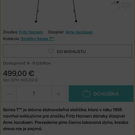
Značka:
Fritz Hansen
Dizajnér:
Arne Jacobsen
Kolekcia:
Stoličky Series 7™
DO WISHLISTU
Dostupnosť: 4 - 6 týždňov
499,00 €
bez DPH: 405,69 €
−
+
DO KOŠÍKA
Series 7™ je slávna stohovateľná stolička, ktorú v roku 1955
navrhol exkluzívne pre značku Fritz Hansen dánsky dizajnér
Arne Jacobsen. Prevedenie plne čierno lakovaná dyha, kresba
dreva nie je zrejmá.