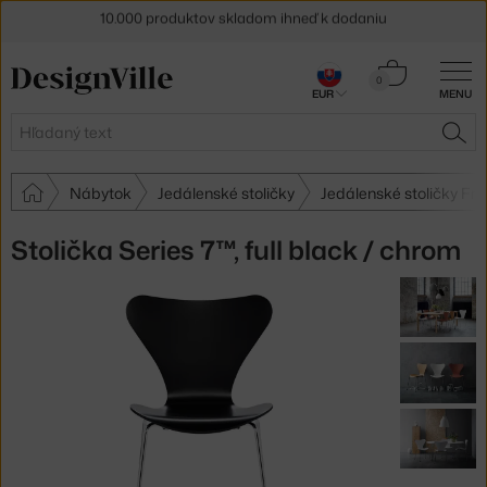
10.000 produktov skladom ihneď k dodaniu
5 % zľava pre odberateľov
newslettera
Košík
0
30 dní na vrátenie tovaru
EUR
MENU
0,00 €
Hľadať
HĽA
Nábytok
Jedálenské stoličky
Jedálenské stoličky Fri
Stolička Series 7™, full black / chrom