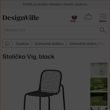
5 % zľava pre odberateľov
newslettera
Košík
0
30 dní na vrátenie tovaru
EUR
MENU
0,00 €
Hľadať
HĽA
Outdoor
Záhradné stoličky
Záhradné stoličky Norm
Stolička Vig, black