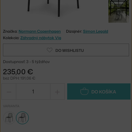
Značka:
Normann Copenhagen
Dizajnér:
Simon Legald
Kolekcia:
Záhradný nábytok Vig
DO WISHLISTU
Dostupnosť: 3 - 5 týždňov
235,00 €
bez DPH: 191,06 €
−
+
DO KOŠÍKA
VARIANTA