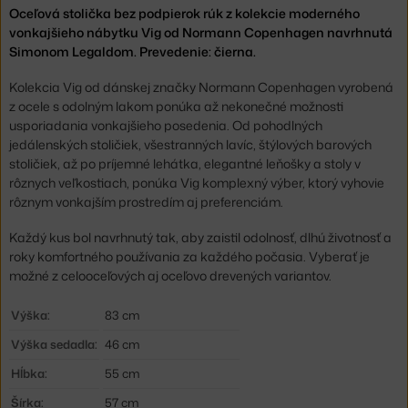
Oceľová stolička bez podpierok rúk z kolekcie moderného
vonkajšieho nábytku Vig od Normann Copenhagen navrhnutá
Simonom Legaldom. Prevedenie: čierna.
Kolekcia Vig od dánskej značky Normann Copenhagen vyrobená
z ocele s odolným lakom ponúka až nekonečné možnosti
usporiadania vonkajšieho posedenia. Od pohodlných
jedálenských stoličiek, všestranných lavíc, štýlových barových
stoličiek, až po príjemné lehátka, elegantné leňošky a stoly v
rôznych veľkostiach, ponúka Vig komplexný výber, ktorý vyhovie
rôznym vonkajším prostredím aj preferenciám.
Každý kus bol navrhnutý tak, aby zaistil odolnosť, dlhú životnosť a
roky komfortného používania za každého počasia. Vyberať je
možné z celooceľových aj oceľovo drevených variantov.
Výška:
83 cm
Výška sedadla:
46 cm
Hĺbka:
55 cm
Šírka:
57 cm