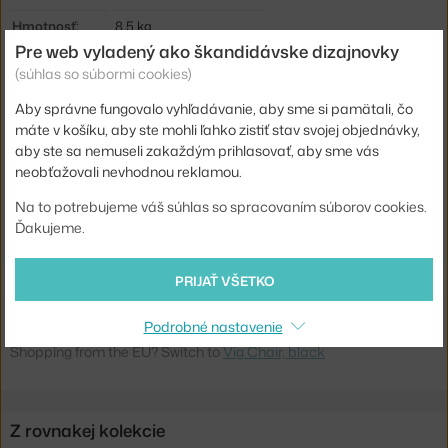
Hmotnosť:
8,5 kg
Pre web vyladený ako škandidávske dizajnovky
Podrúčky:
bez podrúčok
(súhlas so súbormi cookies)
Farba:
čierna
Aby správne fungovalo vyhľadávanie, aby sme si pamätali, čo
Materiál:
práškovo lakovaná oceľ
máte v košíku, aby ste mohli ľahko zistiť stav svojej objednávky,
aby ste sa nemuseli zakaždým prihlasovať, aby sme vás
Stohovateľné:
áno
neobťažovali nevhodnou reklamou.
Sedák:
kov
Na to potrebujeme váš súhlas so spracovaním súborov cookies.
Podnož:
kov
Ďakujeme.
Kód produktu
NCP-608020
PRIJAŤ VŠETKO
EAN
5715396042484
Podrobné nastavenie
Jste z Česka? Přejděte na
Židle Vig, black
Shopping from the EU? Switch to
Vig Chair, black
Z rovnakej kolekcie