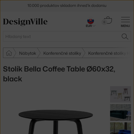
10.000 produktov skladom ihneď k dodaniu
5 % zľava pre odberateľov
newslettera
Košík
0
30 dní na vrátenie tovaru
EUR
MENU
0,00 €
Hľadať
HĽA
Nábytok
Konferenčné stolíky
Konferenčné stolíky HA
Stolík Bella Coffee Table Ø60x32,
black