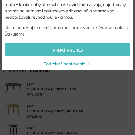
máte v košíku, aby ste mohli ľahko zistiť stav svojej objednávky,
Doska:
drevo
aby ste sa nemuseli zakaždým prihlasovať, aby sme vás
Kód produktu
HAY-AA683-A356-AA75
neobťažovali nevhodnou reklamou.
EAN
5710441293774
Na to potrebujeme váš súhlas so spracovaním súborov cookies.
Ďakujeme.
Jste z Česka? Přejděte na
Stolek Bella Ø60x32, black
Shopping from the EU? Switch to
Bella Table Ø60x32, black
PRIJAŤ VŠETKO
Podrobné nastavenie
Z rovnakej kolekcie
HAY
STOLÍK BELLA Ø80X32, BLACK
479,00 €
HAY
STOLÍK BELLA Ø60X39, OILED OAK
247,20 €
HAY
STOLÍK BELLA Ø45X49, BLACK