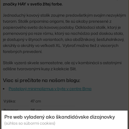
značky HAY v svetlo žltej farbe.
Jednoduchý kovový stolík zaujme predovšetkým svojím nezvyklým
tvarom. Stolík pripomína origami, tie sú akoby prenesené z
papierového sveta do kovovej podoby. Odkladací stolík, ktorý je
pomenovaný po reze rámu, ktorý sa nachádza pod doskou stola,
je dostupný v štyroch variantoch, ako obdĺžnikový, šesťuholníkový,
okrúhly a okrúhly vo veľkosti XL. Vybrať možno tiež z viacerých
farebných prevedení.
Stolík vyzerá skvele samostatne, ale aj v kombinácii s ostatnými
odlišne tvarovanými kusy z kolekcie Slit.
Viac si prečítate na našom blogu:
Pastelový minimalizmus v byte v centre Brna
Výška:
47 cm
Priemer:
35 cm
Pre web vyladený ako škandidávske dizajnovky
Farba:
svetlo žltá
(súhlas so súbormi cookies)
Materiál:
lakovaná oceľ