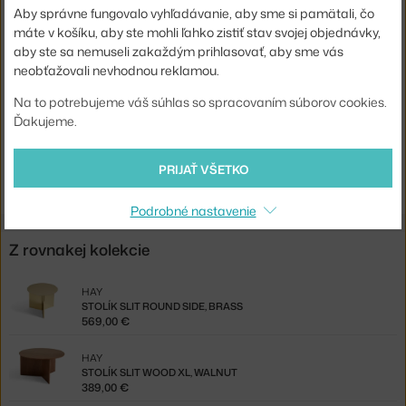
Aby správne fungovalo vyhľadávanie, aby sme si pamätali, čo
Tvar:
kruh
máte v košíku, aby ste mohli ľahko zistiť stav svojej objednávky,
aby ste sa nemuseli zakaždým prihlasovať, aby sme vás
Doska:
kov
neobťažovali nevhodnou reklamou.
Kód produktu
HAY-AA686-A366-AA88
Na to potrebujeme váš súhlas so spracovaním súborov cookies.
EAN
5710441265962
Ďakujeme.
Jste z Česka? Přejděte na
Stolek Slit High High, light yellow
PRIJAŤ VŠETKO
Shopping from the EU? Switch to
Slit Table High, light yellow
Podrobné nastavenie
Z rovnakej kolekcie
HAY
STOLÍK SLIT ROUND SIDE, BRASS
569,00 €
HAY
STOLÍK SLIT WOOD XL, WALNUT
389,00 €