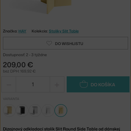
Značka:
HAY
Kolekcia:
Stolíky Slit Table
DO WISHLISTU
Dostupnosť: 2 - 3 týždne
209,00 €
bez DPH: 169,92 €
−
+
DO KOŠÍKA
VARIANTA
Dizajnový odkladací stolík Slit Round Side Table od dánskej