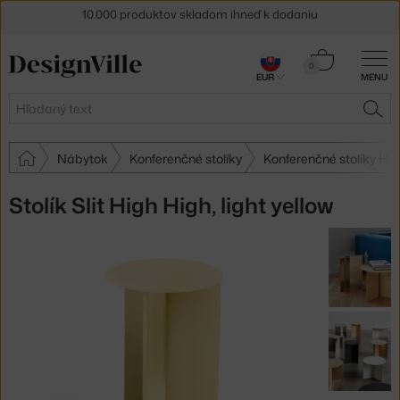
5 % zľava pre odberateľov
newslettera
Košík
0
30 dní na vrátenie tovaru
EUR
MENU
0,00 €
Hľadať
HĽA
Nábytok
Konferenčné stolíky
Konferenčné stolíky HA
Stolík Slit High High, light yellow