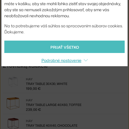
máte v košíku, aby ste mohli ľahko zistiť stav svojej objednávky,
Doska:
kov
aby ste sa nemuseli zakaždým prihlasovať, aby sme vás
Kód produktu
HAY-AA685-A361-AA84
neobťažovali nevhodnou reklamou.
EAN
5710441282846
Na to potrebujeme váš súhlas so spracovaním súborov cookies.
Ďakujeme.
Jste z Česka? Přejděte na
Tray Table Large 40x60, toffee
Shopping from the EU? Switch to
Tray Table Large 40x60, toffee
PRIJAŤ VŠETKO
Podrobné nastavenie
Z rovnakej kolekcie
HAY
TRAY TABLE 30X30, WHITE
199,00 €
HAY
TRAY TABLE LARGE 40X60, TOFFEE
239,00 €
HAY
TRAY TABLE 40X40, CHOCOLATE