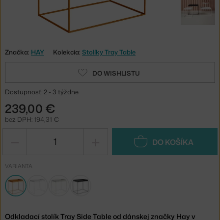
Značka:
HAY
Kolekcia:
Stolíky Tray Table
DO WISHLISTU
Dostupnosť: 2 - 3 týždne
239,00 €
bez DPH: 194,31 €
−
+
DO KOŠÍKA
VARIANTA
Odkladací stolík Tray Side Table od dánskej značky Hay v