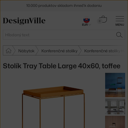
10.000 produktov skladom ihneď k dodaniu
5 % zľava pre odberateľov
newslettera
Košík
0
30 dní na vrátenie tovaru
EUR
MENU
0,00 €
Hľadať
HĽA
Nábytok
Konferenčné stolíky
Konferenčné stolíky HA
Stolík Tray Table Large 40x60, toffee