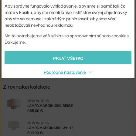
Pätica / zdroj:
E27
Aby správne fungovalo vyhľadávanie, aby sme si pamätali, čo
máte v košíku, aby ste mohli ľahko zistiť stav svojej objednávky,
Distribúcia svetla:
nepriame svetlo
aby ste sa nemuseli zakaždým prihlasovať, aby sme vás
Zdroj súčasťou:
nie
neobťažovali nevhodnou reklamou.
Max Watt (LED):
11 W
Na to potrebujeme váš súhlas so spracovaním súborov cookies.
Kód produktu
NWK-21391-21396
Ďakujeme.
Jste z Česka? Přejděte na
Stolní lampa Margin, beige
PRIJAŤ VŠETKO
Shopping from the EU? Switch to
Margin Table Lamp, beige
Podrobné nastavenie
Z rovnakej kolekcie
NEW WORKS
LAMPA MARGIN Ø90, BEIGE
985,00 €
NEW WORKS
LAMPA MARGIN Ø50, WHITE
500,00 €