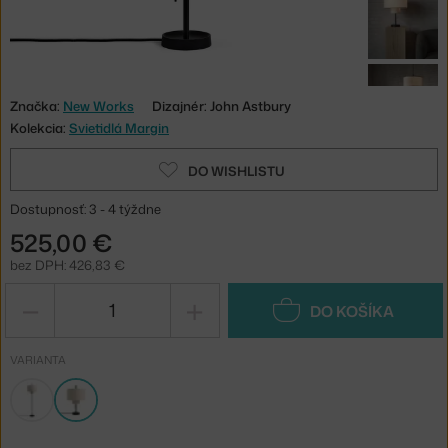
Značka:
New Works
Dizajnér: John Astbury
Kolekcia:
Svietidlá Margin
DO WISHLISTU
Dostupnosť: 3 - 4 týždne
525,00 €
bez DPH: 426,83 €
−
+
DO KOŠÍKA
VARIANTA