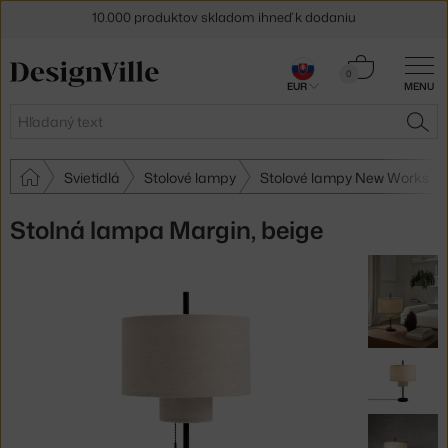
10.000 produktov skladom ihneď k dodaniu
5 % zľava pre odberateľov
newslettera
Košík
0
30 dní na vrátenie tovaru
EUR
MENU
0,00 €
Hľadať
HĽA
Svietidlá
Stolové lampy
Stolové lampy New Works
Stolná lampa Margin, beige