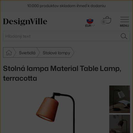
10.000 produktov skladom ihneď k dodaniu
5 % zľava pre odberateľov
newslettera
Košík
0
EUR
MENU
0,00 €
30 dní na vrátenie tovaru
Hľadať
HĽA
Svietidlá
Stolové lampy
Stolná lampa Material Table Lamp,
terracotta