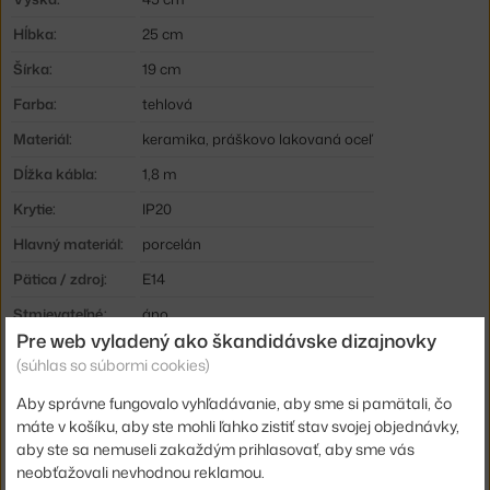
Hĺbka:
25 cm
Šírka:
19 cm
Farba:
tehlová
Materiál:
keramika, práškovo lakovaná oceľ
Dĺžka kábla:
1,8 m
Krytie:
IP20
Hlavný materiál:
porcelán
Pätica / zdroj:
E14
Stmievateľné:
áno
Pre web vyladený ako škandidávske dizajnovky
Distribúcia svetla:
priame osvetlenie
(súhlas so súbormi cookies)
Zdroj súčasťou:
nie
Aby správne fungovalo vyhľadávanie, aby sme si pamätali, čo
Max Watt (LED):
7 W
máte v košíku, aby ste mohli ľahko zistiť stav svojej objednávky,
aby ste sa nemuseli zakaždým prihlasovať, aby sme vás
Kód produktu
NWK-20140
neobťažovali nevhodnou reklamou.
EAN
5712826201404