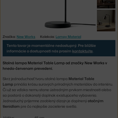
Značka:
New Works
Kolekcia:
Lampy Material
Tento tovar je momentálne nedostupný. Pre bližšie
informácie o dostupnosti nás prosím
kontaktujte
.
Stolná lampa Material Table Lamp od značky New Works v
hnedo-červenom prevedení.
Skrz jednoduchosť tvaru stolná lampa
Material Table
Lamp
prináša krásu surových prírodných materiálov do interiéru.
Či už sa vďaka nemu stane ústredným prvkom miestnosti alebo
sa postará o dokonalý doplnok existujúceho vybavenia.
Jednoduchý príjemne zaoblený dizajn je doplnený
otočným
tienidlom
pre čo najlepšie zacielenie svetla.
Výška:
45 cm