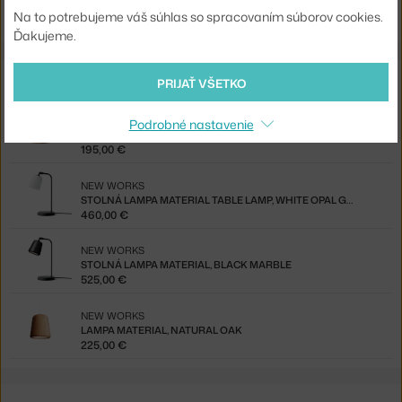
Na to potrebujeme váš súhlas so spracovaním súborov cookies.
Ďakujeme.
Z rovnakej kolekcie
PRIJAŤ VŠETKO
NEW WORKS
Podrobné nastavenie
LAMPA MATERIAL, MIXED CORK
195,00 €
NEW WORKS
STOLNÁ LAMPA MATERIAL TABLE LAMP, WHITE OPAL GLASS
460,00 €
NEW WORKS
STOLNÁ LAMPA MATERIAL, BLACK MARBLE
525,00 €
NEW WORKS
LAMPA MATERIAL, NATURAL OAK
225,00 €