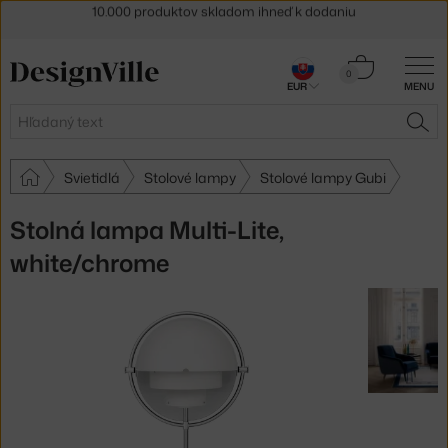
5 % zľava pre odberateľov
newslettera
30 dní na vrátenie tovaru
Košík
0
EUR
MENU
0,00 €
Hľadať
HĽA
Svietidlá
Stolové lampy
Stolové lampy Gubi
Stolná lampa Multi-Lite,
white/chrome