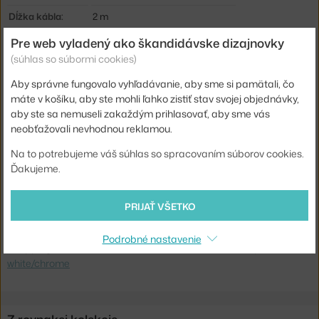
Dĺžka kábla:
2 m
Krytie:
IP20
Pre web vyladený ako škandidávske dizajnovky
(súhlas so súbormi cookies)
Hlavný materiál:
kov
Aby správne fungovalo vyhľadávanie, aby sme si pamätali, čo
Pätica / zdroj:
E14
máte v košíku, aby ste mohli ľahko zistiť stav svojej objednávky,
Distribúcia svetla:
priame osvetlenie
aby ste sa nemuseli zakaždým prihlasovať, aby sme vás
neobťažovali nevhodnou reklamou.
Zdroj súčasťou:
nie
Na to potrebujeme váš súhlas so spracovaním súborov cookies.
Max Watt (LED):
40 W
Ďakujeme.
Kód produktu
GUB-10032999
EAN
5710902839565
PRIJAŤ VŠETKO
Jste z Česka? Přejděte na
Stolní lampa Multi-Lite, white/chrome
Podrobné nastavenie
Shopping from the EU? Switch to
Multi-Lite Table Lamp,
white/chrome