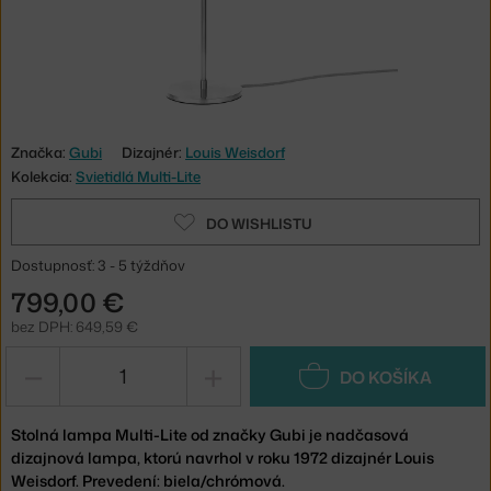
Značka:
Gubi
Dizajnér:
Louis Weisdorf
Kolekcia:
Svietidlá Multi-Lite
DO WISHLISTU
Dostupnosť: 3 - 5 týždňov
799,00 €
bez DPH: 649,59 €
−
+
DO KOŠÍKA
Stolná lampa Multi-Lite od značky Gubi je nadčasová
dizajnová lampa, ktorú navrhol v roku 1972 dizajnér Louis
Weisdorf. Prevedení: biela/chrómová.