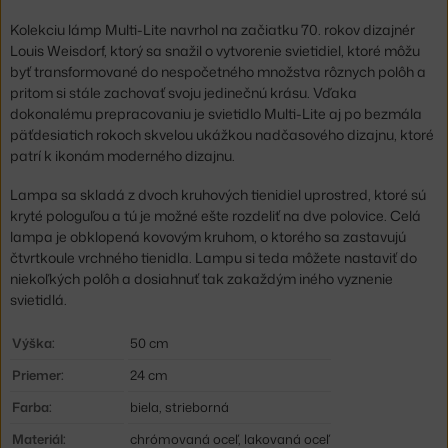
Kolekciu lámp Multi-Lite navrhol na začiatku 70. rokov dizajnér
Louis Weisdorf, ktorý sa snažil o vytvorenie svietidiel, ktoré môžu
byť transformované do nespočetného množstva rôznych polôh a
pritom si stále zachovať svoju jedinečnú krásu. Vďaka
dokonalému prepracovaniu je svietidlo Multi-Lite aj po bezmála
päťdesiatich rokoch skvelou ukážkou nadčasového dizajnu, ktoré
patrí k ikonám moderného dizajnu.
Lampa sa skladá z dvoch kruhových tienidiel uprostred, ktoré sú
kryté pologuľou a tú je možné ešte rozdeliť na dve polovice. Celá
lampa je obklopená kovovým kruhom, o ktorého sa zastavujú
čtvrtkoule vrchného tienidla. Lampu si teda môžete nastaviť do
niekoľkých polôh a dosiahnuť tak zakaždým iného vyznenie
svietidlá.
Výška:
50 cm
Priemer:
24 cm
Farba:
biela, strieborná
Materiál:
chrómovaná oceľ, lakovaná oceľ