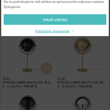
Na to potrebujeme váš súhlas so spracovaním súborov cookies.
Ďakujeme.
PRIJAŤ VŠETKO
GUBI
GUBI
STOLNÁ LAMPA PEDRERA ABC, WHITE
STOLNÁ LAMPA MULTI-LITE, SAGE / BRASS
3 - 5 týždňov
,
349,00 €
3 - 5 týždňov
,
799,00 €
Podrobné nastavenie
IKONA
GUBI
GUBI
STOLNÁ LAMPA MULTI-LITE, BLACK/BRASS
STOLNÁ LAMPA MULTI-LITE, BRASS
3 - 5 týždňov
,
799,00 €
3 - 5 týždňov
,
799,00 €