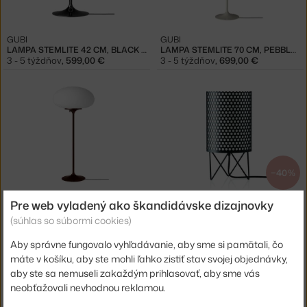
GUBI
GUBI
LAMPA STEMLITE 42 CM, BLACK CHROME
LAMPA STEMLITE 70 CM, PEBBLE GREY
3 - 5 týždňov
,
599,00 €
3 - 5 týždňov
,
699,00 €
−40 %
GUBI
GUBI
Pre web vyladený ako škandidávske dizajnovky
STOLNÁ LAMPA STEMLITE 70 CM, BLACK RED
STOLNÁ LAMPA PEDRERA ABC, BLACK
(súhlas so súbormi cookies)
3 - 5 týždňov
,
699,00 €
Skladom 1 ks
,
209,40 €
Aby správne fungovalo vyhľadávanie, aby sme si pamätali, čo
máte v košíku, aby ste mohli ľahko zistiť stav svojej objednávky,
aby ste sa nemuseli zakaždým prihlasovať, aby sme vás
neobťažovali nevhodnou reklamou.