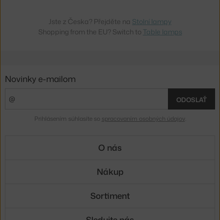
Jste z Česka? Přejděte na
Stolní lampy
Shopping from the EU? Switch to
Table lamps
Novinky e-mailom
ODOSLAŤ
Prihlásením súhlasíte so
spracovaním osobných údajov
.
O nás
Nákup
Sortiment
Sledujte nás