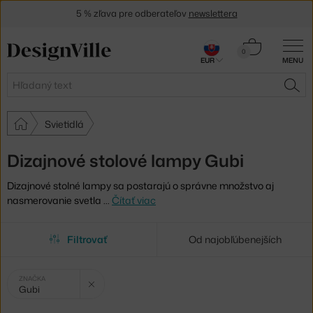
5 % zľava pre odberateľov
newslettera
30 dní na vrátenie tovaru
Košík
0
EUR
MENU
0,00 €
Hľadať
HĽA
Svietidlá
Dizajnové stolové lampy Gubi
Dizajnové stolné lampy sa postarajú o správne množstvo aj
nasmerovanie svetla
…
Čítať viac
Filtrovať
Od najobľúbenejších
Vybrané
Zrušit filtr
ZNAČKA
Gubi
filtry: