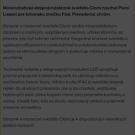
Minimalistické stropné/nástenné svietidlo Clara navrhol Piero
Lissoni pre taliansku značku Flos. Prevedenie: chróm.
Stropné a nástenné svietidlo Clara vyniká minimalistickým
dizajnom a mäkkým, rozptýleným svetlom, vďaka ktorému sa
priestor zdá byť takmer nehmotný. Elegantné kruhové svietidlo s
opálovým difúzorom z vysokoúčinného polykarbonátu dokonale
splýva so stenou alebo stropom a poskytuje mäkké a rovnomerné
osvetlenie.
Technické riešenie s integrovaným modulom LED umožňuje
priame pripojenie k elektrickej sieti, čo uľahčuje inštaláciu a
zachováva čistotu tvaru. Vďaka krytiu IP40 je svietidlo vhodné
nielen do obytných priestorov, ale aj do chodieb, vestibulov,
hotelových izieb alebo kúpeľní mimo zóny priameho kontaktu s
vodou. Všade tam, kde sa žiada nadčasový vzhľad a príjemná
svetelná atmosféra.
Stropné a nástenné svietidlo Clara je k dispozícii aj v niekoľkých
ďalších farbách.