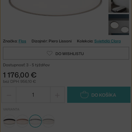
Značka:
Flos
Dizajnér: Piero Lissoni
Kolekcia:
Svietidlá Clara
DO WISHLISTU
Dostupnosť: 3 - 5 týždňov
1 176,00 €
bez DPH: 956,10 €
−
+
DO KOŠÍKA
VARIANTA