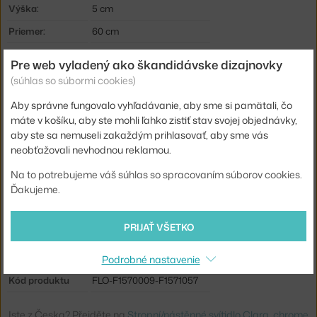
Výška:
5 cm
Priemer:
60 cm
Veľkosť svietidlá:
veľké (nad 50 cm)
Pre web vyladený ako škandidávske dizajnovky
Farba:
biela, strieborná
(súhlas so súbormi cookies)
Materiál:
odolný plast, polykarbonát
Aby správne fungovalo vyhľadávanie, aby sme si pamätali, čo
máte v košíku, aby ste mohli ľahko zistiť stav svojej objednávky,
Krytie:
IP40
aby ste sa nemuseli zakaždým prihlasovať, aby sme vás
Hlavný materiál:
plast
neobťažovali nevhodnou reklamou.
Svetelný tok:
3141 lm
Na to potrebujeme váš súhlas so spracovaním súborov cookies.
Ďakujeme.
Príkon:
57 W
Pätica / zdroj:
vstavaný LED zdroj
PRIJAŤ VŠETKO
Distribúcia svetla:
nepriame svetlo
Zdroj súčasťou:
áno, vstávaný
Podrobné nastavenie
Kód produktu
FLO-F1570009-F1571057
Jste z Česka? Přejděte na
Stropní/nástěnné svítidlo Clara, chrome