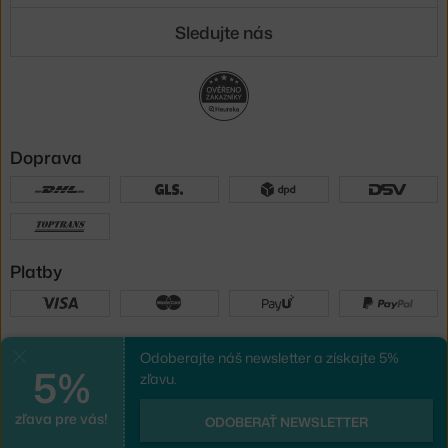
Sledujte nás
Doprava
Platby
Sme tu pre vás
Odoberajte náš newsletter a získajte 5%
Zavrieť
5%
zľavu.
zľava pre vás!
UX design
a
e-shop na mieru
od
ODOBERAŤ NEWSLETTER
PeckaDesign