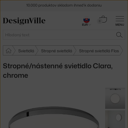
10.000 produktov skladom ihneď k dodaniu
5 % zľava pre odberateľov
newslettera
Košík
0
30 dní na vrátenie tovaru
EUR
MENU
0,00 €
Hľadať
HĽA
Svietidlá
Stropné svietidlá
Stropné svietidlá Flos
Stropné/nástenné svietidlo Clara,
chrome