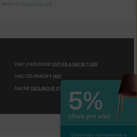
 Switch to
Neon Tube, pink
VIAC Z KOLEKCIE
SVÍTIDLA NEON TUBE
VIAC OD ZNAČKY
HAY
5%
Zavrieť
ĎALŠIE
DIZAJNOVÉ STOJACIE LAMPY
zľava pre vás!
Odoberajte náš newsletter a