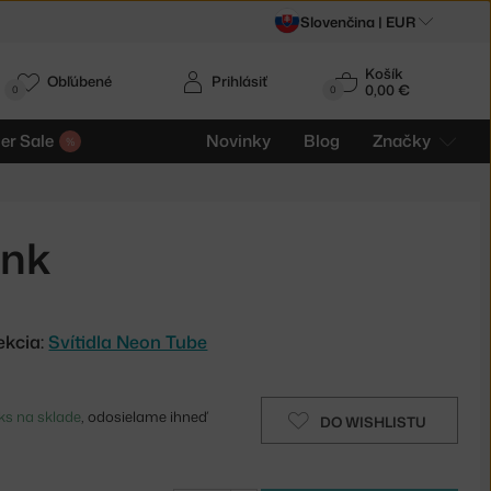
Slovenčina |
EUR
Košík
Obľúbené
Prihlásiť
0,00 €
0
0
r Sale
Novinky
Blog
Značky
ink
ekcia:
Svítidla Neon Tube
ks na sklade
, odosielame ihneď
DO WISHLISTU