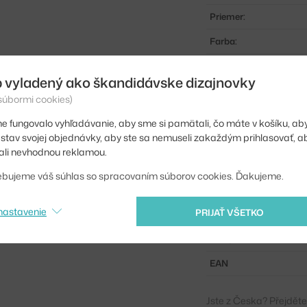
Priemer:
Farba:
Materiál:
 vyladený ako škandidávske dizajnovky
Dĺžka kábla:
 súbormi cookies)
Hlavný materiál:
e fungovalo vyhľadávanie, aby sme si pamätali, čo máte v košíku, aby
iť stav svojej objednávky, aby ste sa nemuseli zakaždým prihlasovať, 
Farba svetla:
li nevhodnou reklamou.
Pätica / zdroj:
ebujeme váš súhlas so spracovaním súborov cookies. Ďakujeme.
Distribúcia svetla:
nastavenie
PRIJAŤ VŠETKO
Zdroj súčasťou:
Kód produktu
EAN
Jste z Česka? Přejdět