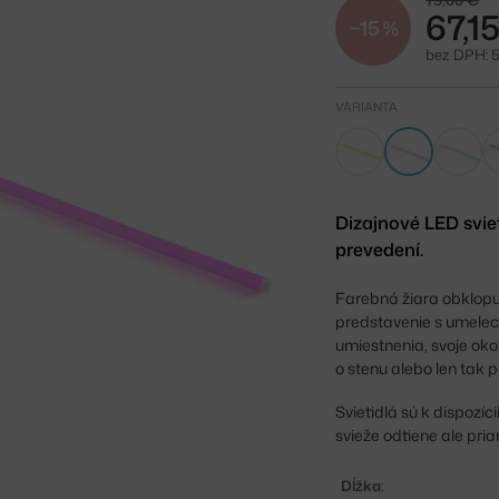
79,00 €
67,1
−15 %
bez DPH: 
VARIANTA
Dizajnové LED svie
prevedení.
Farebná žiara obklopuj
predstavenie s umele
umiestnenia, svoje okol
o stenu alebo len tak p
Svietidlá sú k dispozíc
svieže odtiene ale pr
Dĺžka: