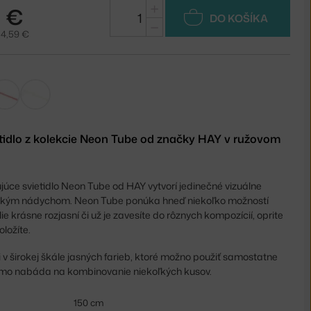
+
5 €
DO KOŠÍKA
−
54,59 €
tidlo z kolekcie Neon Tube od značky HAY v ružovom
úce svietidlo Neon Tube od HAY vytvorí jedinečné vizuálne
ckým nádychom. Neon Tube ponúka hneď niekoľko možností
ie krásne rozjasní či už je zavesíte do rôznych kompozícií, oprite
oložíte.
ii v širokej škále jasných farieb, ktoré možno použiť samostatne
iamo nabáda na kombinovanie niekoľkých kusov.
150 cm