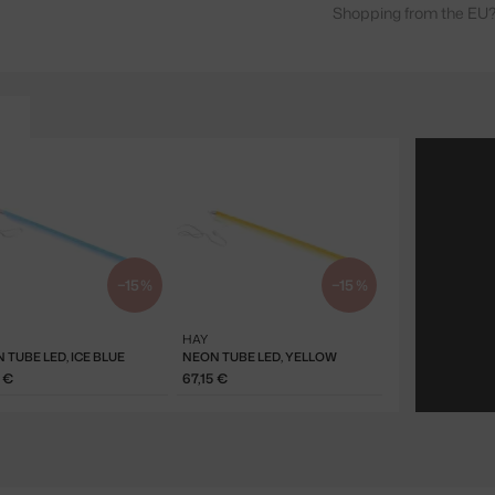
Shopping from the EU?
−15 %
−15 %
HAY
 TUBE LED, ICE BLUE
NEON TUBE LED, YELLOW
5 €
67,15 €