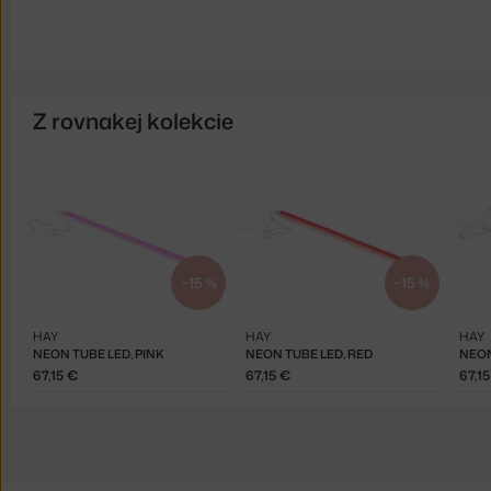
Z rovnakej kolekcie
−15 %
−15 %
HAY
HAY
HAY
NEON TUBE LED, PINK
NEON TUBE LED, RED
NEON
67,15 €
67,15 €
67,1