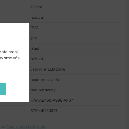
2,5 cm
ružová
PVC
2 m
plast
 ste mohli
aby sme vás
ružová
vstavaný LED zdroj
nepriame svetlo
áno, vstávaný
HAY-AB450-A996-AF07
5710441280347
e na
Neon Tube LED, pink