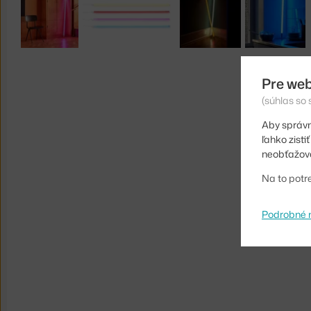
Pre web
(súhlas so
Aby správn
ľahko zist
neobťažova
Na to potr
Podrobné 