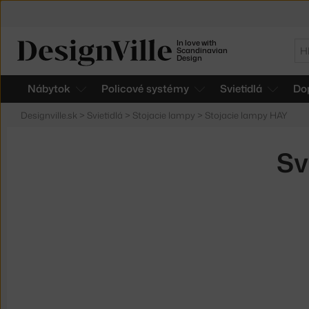
In love with
Hľ
Scandinavian
Design
Nábytok
Policové systémy
Svietidlá
Do
Designville.sk
>
Svietidlá
>
Stojacie lampy
>
Stojacie lampy HAY
Sv