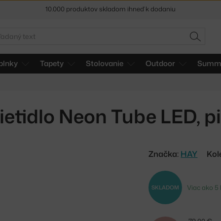
5 % zľava pre odberateľov
newslettera
30 dní na vrátenie tovaru
adať
HĽADAŤ
plnky
Tapety
Stolovanie
Outdoor
Summe
ietidlo Neon Tube LED, p
Značka:
HAY
Kol
Viac ako 5 
SKLADOM