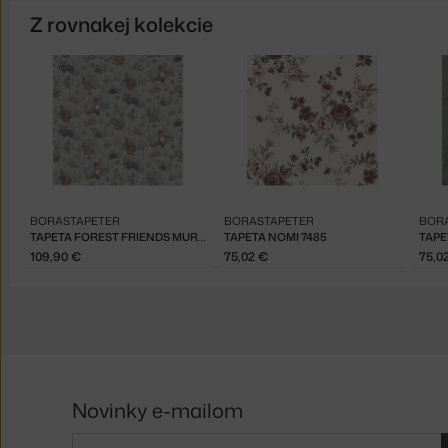
Z rovnakej kolekcie
BORASTAPETER
BORASTAPETER
BOR
TAPETA FOREST FRIENDS MURAL 7480
TAPETA NOMI 7485
TAPE
109,90 €
75,02 €
75,0
Novinky e-mailom