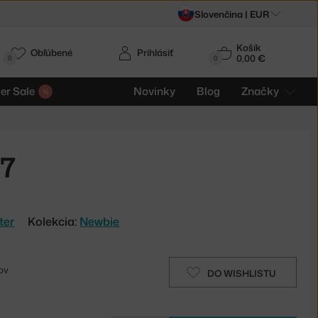
Slovenčina |
EUR
Košík
Obľúbené
Prihlásiť
0,00 €
0
0
r Sale
Novinky
Blog
Značky
77
ter
Kolekcia:
Newbie
ov
DO WISHLISTU