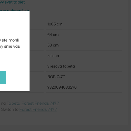
ý svet tapiet
 pre najmenších
1005 cm
64 cm
 ste mohli
53 cm
aby sme vás
zelená
vliesová tapeta
BOR-7477
7320094033276
e na
Tapeta Forest Friends 7477
 Switch to
Forest Friends 7477