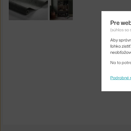
Pre web
(súhlas so
Aby správn
ľahko zist
neobťažova
Na to potr
Podrobné 