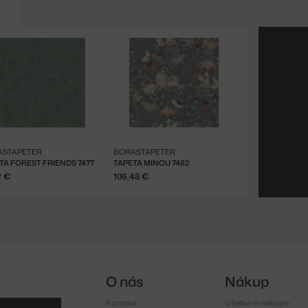
ASTAPETER
BORASTAPETER
TA FOREST FRIENDS 7477
TAPETA MINOU 7482
2 €
106,48 €
O nás
Nákup
Kontakt
Všetko o nákupe