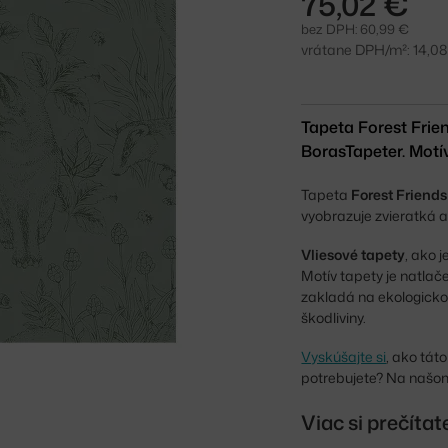
75,02 €
bez DPH: 60,99 €
vrátane DPH/m²: 14,0
Tapeta Forest Frie
BorasTapeter. Motív
Tapeta
Forest Friends
vyobrazuje zvieratká a
Vliesové tapety
, ako 
Motív tapety je natla
zakladá na ekologicko
škodliviny.
Vyskúšajte si
, ako tát
potrebujete? Na našo
Viac si prečíta