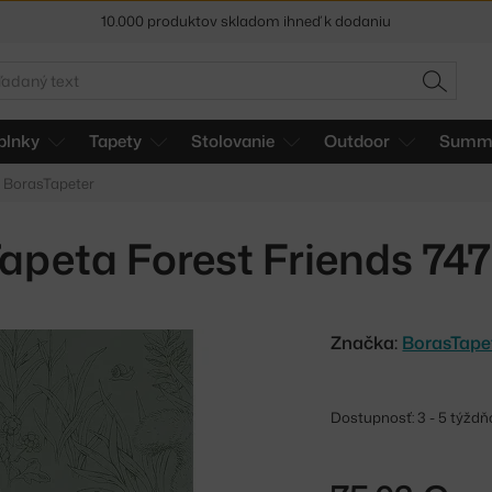
10.000 produktov skladom ihneď k dodaniu
5 % zľava pre odberateľov
newslettera
adať
HĽADAŤ
30 dní na vrátenie tovaru
plnky
Tapety
Stolovanie
Outdoor
Summe
é BorasTapeter
apeta Forest Friends 74
Značka:
BorasTape
Dostupnosť: 3 - 5 týždň