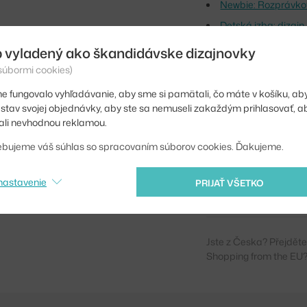
Newbie: Rozprávkov
Detská izba: dizajn
 vyladený ako škandidávske dizajnovky
Dĺžka rolky:
 súbormi cookies)
Opakovanie vzoru:
e fungovalo vyhľadávanie, aby sme si pamätali, čo máte v košíku, aby
Šírka:
iť stav svojej objednávky, aby ste sa nemuseli zakaždým prihlasovať, 
li nevhodnou reklamou.
Farba:
ebujeme váš súhlas so spracovaním súborov cookies. Ďakujeme.
Materiál:
Kód produktu
nastavenie
PRIJAŤ VŠETKO
EAN
Jste z Česka? Přejdět
Shopping from the EU?