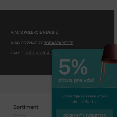
VIAC Z KOLEKCIE
NEWBIE
VIAC OD ZNAČKY
BORASTAPETER
ĎALŠIE
KVETINOVÉ A PRÍRODNÉ TAPETY
5%
Zavrieť
zľava pre vás!
Odoberajte náš newsletter a
získajte 5% zľavu.
Sortiment
Sledujte nás
Kolekcie
Instagram
ODOBERAŤ NEWSLETTER