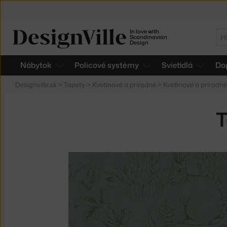
In love with
Hľ
Scandinavian
Design
Nábytok
Policové systémy
Svietidlá
Do
Designville.sk
>
Tapety
>
Kvetinové a prírodné
>
Kvetinové a prírodn
T