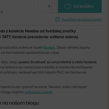
+
DO KOŠÍKA
−
8 €
Spočítať množstvo tapiet
nds z kolekcie Newbie od švédskej značky
 7477, farebné prevedenie: odtiene zelenej.
je súčasťou kolekcie tapiet
Newbie
. Dizajn detskej tapety
 ich harmonické spolunažívanie v lese.
je táto, majú
vysokú životnosť, sú umývateľné a stálo farebné
.
čený farbami na vodnej bázi a keďže si značka BoråsTapeter
m prístupe, neobsahuje táto tapeta PVC ani žiadne iné
o tapeta bude vyzerať na stene. Neviete, koľko rolí tapiet
m blogu nájdete
kalkulačku tapiet
.
te na našom blogu: