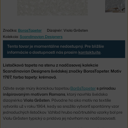
Značka:
BorasTapeter
Dizajnér: Viola Gråsten
Kolekcia:
Scandinavian Designers
Tento tovar je momentálne nedostupný. Pre bližšie
informácie o dostupnosti nás prosím
kontaktujte
.
Lístočková tapeta na stenu z nadčasovej kolekcie
Scandinavian Designers švédskej značky BorasTapeter. Motív
1767, farba tapety: krémová.
Oživte svoje múry ikonickou tapetou
BoråsTapeter
s prírodou
inšpirovaným motívom Romans
, ktorý navrhla švédska
dizajnérka
Viola Gråsten
. Pôvodne ho ako motív na textílie
vytvorila už v roku 1964, kedy sa snažila vytvoriť spontánny vzor
jednoduchých lístočkov. Vzhľad hrubo načrtnutého vzorky bol pre
Violu Gråsten typický a pridáva jej návrhom na nadčasovosti.