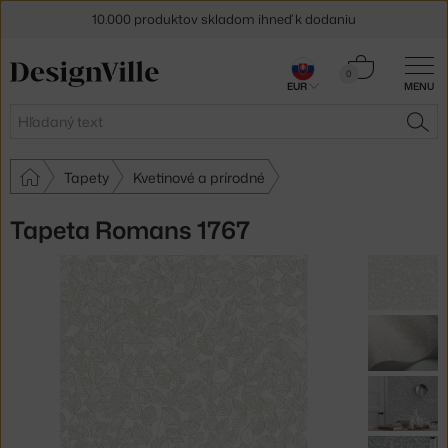
10.000 produktov skladom ihneď k dodaniu
5 % zľava pre odberateľov
newslettera
Košík
0
EUR
MENU
0,00 €
30 dní na vrátenie tovaru
Hľadať
HĽA
Tapety
Kvetinové a prírodné
Tapeta Romans 1767