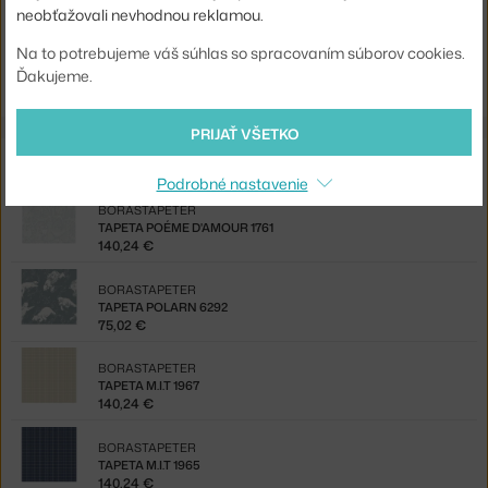
neobťažovali nevhodnou reklamou.
Kód produktu
BOR-1767
Na to potrebujeme váš súhlas so spracovaním súborov cookies.
EAN
7320094006300
Ďakujeme.
PRIJAŤ VŠETKO
Z rovnakej kolekcie
Podrobné nastavenie
BORASTAPETER
TAPETA POÉME D'AMOUR 1761
140,24 €
BORASTAPETER
TAPETA POLARN 6292
75,02 €
BORASTAPETER
TAPETA M.I.T 1967
140,24 €
BORASTAPETER
TAPETA M.I.T 1965
140,24 €