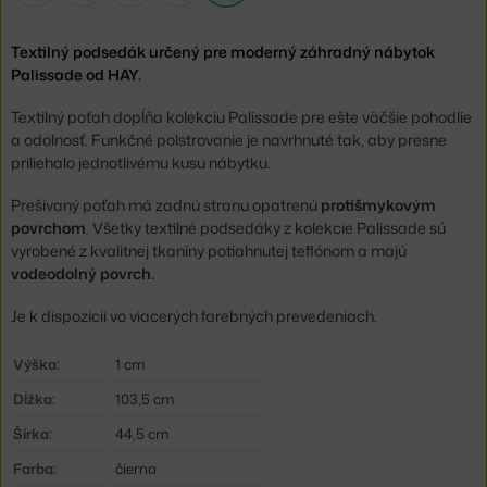
Textilný podsedák určený pre moderný záhradný nábytok
Palissade od HAY.
Textilný poťah dopĺňa kolekciu Palissade pre ešte väčšie pohodlie
a odolnosť. Funkčné polstrovanie je navrhnuté tak, aby presne
priliehalo jednotlivému kusu nábytku.
Prešívaný poťah má zadnú stranu opatrenú
protišmykovým
povrchom
. Všetky textilné podsedáky z kolekcie Palissade sú
vyrobené z kvalitnej tkaniny potiahnutej teflónom a majú
vodeodolný povrch.
Je k dispozícii vo viacerých farebných prevedeniach.
Výška:
1 cm
Dĺžka:
103,5 cm
Šírka:
44,5 cm
Farba:
čierna