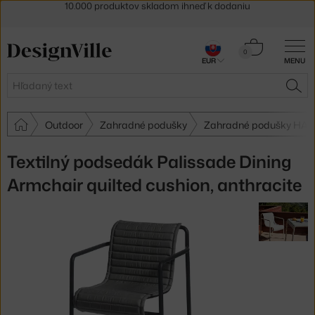
5 % zľava pre odberateľov
newslettera
30 dní na vrátenie tovaru
Košík
0
EUR
MENU
0,00 €
Hľadať
HĽA
Outdoor
Zahradné podušky
Zahradné podušky HAY
Textilný podsedák Palissade Dining
Armchair quilted cushion, anthracite