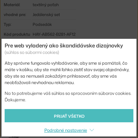
Materiál:
textilný poťah
vhodné pre:
Jedálenský set
Typ:
Podsedák
Kód produktu
HAY-AB562-B281-AF12
EAN
5710441272922
Pre web vyladený ako škandidávske dizajnovky
(súhlas so súbormi cookies)
Jste z Česka? Přejděte na
Podsedák Palissade Armchair Quilted,
Aby správne fungovalo vyhľadávanie, aby sme si pamätali, čo
anthracite
máte v košíku, aby ste mohli ľahko zistiť stav svojej objednávky,
Shopping from the EU? Switch to
Palissade Armchair Quilted
aby ste sa nemuseli zakaždým prihlasovať, aby sme vás
Cushion, anthracite
neobťažovali nevhodnou reklamou.
Na to potrebujeme váš súhlas so spracovaním súborov cookies.
Ďakujeme.
Súvisiace produkty
PRIJAŤ VŠETKO
HAY
PALISSADE DINING ARMCHAIR, ANTHRACITE
407,20 €
Podrobné nastavenie