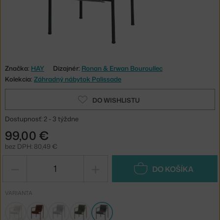
Značka:
HAY
Dizajnér:
Ronan & Erwan Bouroullec
Kolekcia:
Záhradný nábytok Palissade
DO WISHLISTU
Dostupnosť: 2 - 3 týždne
99,00 €
bez DPH: 80,49 €
−
+
DO KOŠÍKA
VARIANTA