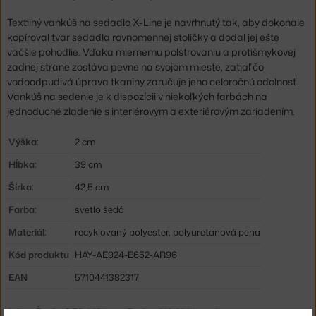
Textilný vankúš na sedadlo X-Line je navrhnutý tak, aby dokonale
kopíroval tvar sedadla rovnomennej stoličky a dodal jej ešte
väčšie pohodlie. Vďaka miernemu polstrovaniu a protišmykovej
zadnej strane zostáva pevne na svojom mieste, zatiaľ čo
vodoodpudivá úprava tkaniny zaručuje jeho celoročnú odolnosť.
Vankúš na sedenie je k dispozícii v niekoľkých farbách na
jednoduché zladenie s interiérovým a exteriérovým zariadením.
Výška:
2 cm
Hĺbka:
39 cm
Šírka:
42,5 cm
Farba:
svetlo šedá
Materiál:
recyklovaný polyester, polyuretánová pena
Kód produktu
HAY-AE924-E652-AR96
EAN
5710441382317
Jste z Česka? Přejděte na
Podsedák X-Line, sky grey