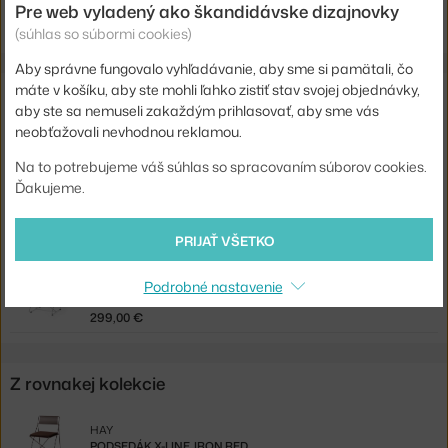
Pre web vyladený ako škandidávske dizajnovky
Shopping from the EU? Switch to
X-Line Cushion, sky grey
(súhlas so súbormi cookies)
Aby správne fungovalo vyhľadávanie, aby sme si pamätali, čo
máte v košíku, aby ste mohli ľahko zistiť stav svojej objednávky,
Súvisiace produkty
aby ste sa nemuseli zakaždým prihlasovať, aby sme vás
neobťažovali nevhodnou reklamou.
HAY
STOLIČKA X-LINE, BLACK
Na to potrebujeme váš súhlas so spracovaním súborov cookies.
209,00 €
Ďakujeme.
HAY
STOLIČKA X-LINE CHROME, BLACK
PRIJAŤ VŠETKO
299,00 €
Podrobné nastavenie
HAY
STOLIČKA X-LINE CHROME, CHROME
299,00 €
Z rovnakej kolekcie
HAY
PODSEDÁK X-LINE, IRON RED