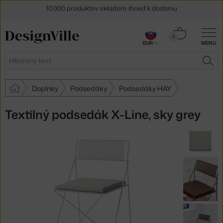
5 % zľava pre odberateľov
newslettera
Košík
0
30 dní na vrátenie tovaru
EUR
MENU
0,00 €
Hľadať
HĽA
Doplnky
Podsedáky
Podsedáky HAY
Textilný podsedák X-Line, sky grey