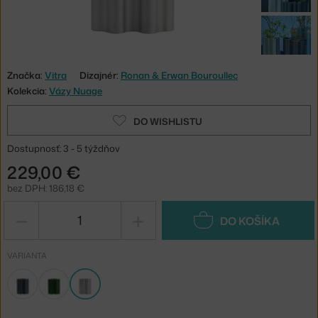
Značka:
Vitra
Dizajnér:
Ronan & Erwan Bouroullec
Kolekcia:
Vázy Nuage
DO WISHLISTU
Dostupnosť: 3 - 5 týždňov
229,00 €
bez DPH: 186,18 €
−
+
DO KOŠÍKA
VARIANTA