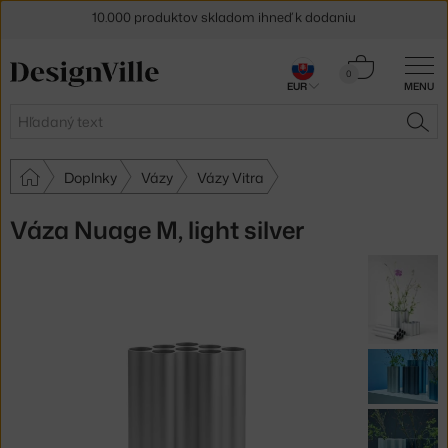
10.000 produktov skladom ihneď k dodaniu
5 % zľava pre odberateľov
newslettera
Košík
0
30 dní na vrátenie tovaru
EUR
MENU
0,00 €
Hľadať
HĽA
Doplnky
Vázy
Vázy Vitra
Váza Nuage M, light silver