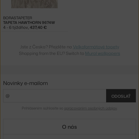
BORASTAPETER
TAPETA HAWTHORN 9674W
4 - 6 týždňov
,
437,40 €
Jste z Česka? Přejděte na
Velkoformátové tapety
Shopping from the EU? Switch to
Mural wallpapers
Novinky e-mailom
ODOSLAŤ
Prihlásením súhlasíte so
spracovaním osobných údajov
.
O nás