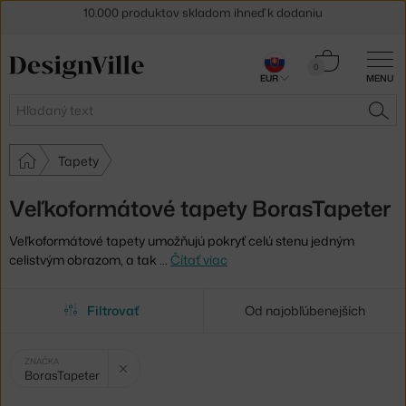
5 % zľava pre odberateľov
newslettera
30 dní na vrátenie tovaru
Košík
0
EUR
MENU
0,00 €
Hľadať
HĽA
Tapety
Veľkoformátové tapety BorasTapeter
Veľkoformátové tapety umožňujú pokryť celú stenu jedným
celistvým obrazom, a tak
…
Čítať viac
Filtrovať
Od najobľúbenejších
Vybrané
Zrušit filtr
ZNAČKA
BorasTapeter
filtry: