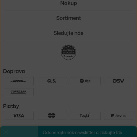
Nákup
Sortiment
Sledujte nás
Doprava
Platby
Sme tu pre vás
Odoberajte náš newsletter a získajte 5%
Zavrieť