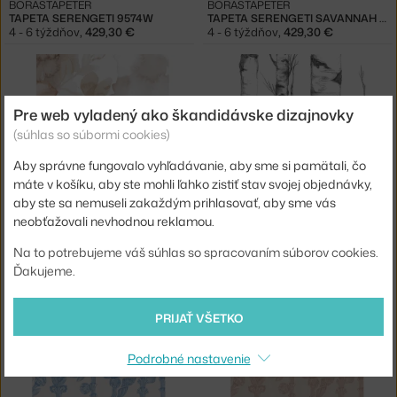
BORASTAPETER
BORASTAPETER
TAPETA SERENGETI 9574W
TAPETA SERENGETI SAVANNAH 9575W
4 - 6 týždňov
,
429,30 €
4 - 6 týždňov
,
429,30 €
Pre web vyladený ako škandidávske dizajnovky
(súhlas so súbormi cookies)
Aby správne fungovalo vyhľadávanie, aby sme si pamätali, čo
máte v košíku, aby ste mohli ľahko zistiť stav svojej objednávky,
aby ste sa nemuseli zakaždým prihlasovať, aby sme vás
BORASTAPETER
BORASTAPETER
neobťažovali nevhodnou reklamou.
TAPETA FLORAL FLOW 9420W
TAPETA TREE 9451W
4 - 6 týždňov
,
416,75 €
3 - 5 týždňov
,
416,75 €
Na to potrebujeme váš súhlas so spracovaním súborov cookies.
Ďakujeme.
PRIJAŤ VŠETKO
Podrobné nastavenie