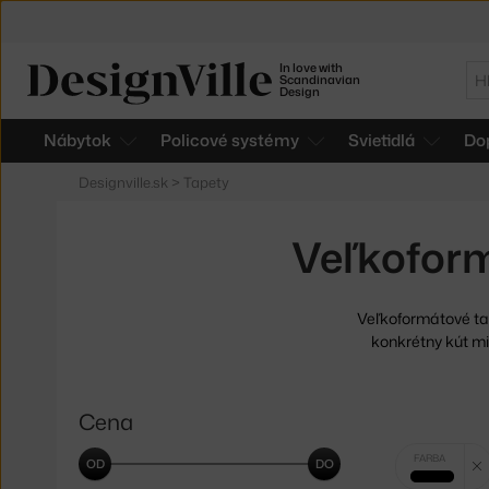
In love with
Hľ
Scandinavian
Design
Nábytok
Policové systémy
Svietidlá
Do
Designville.sk
>
Tapety
Veľkoform
Veľkoformátové ta
konkrétny kút mi
Cena
Vybrané
FARBA
filtry:
čierna