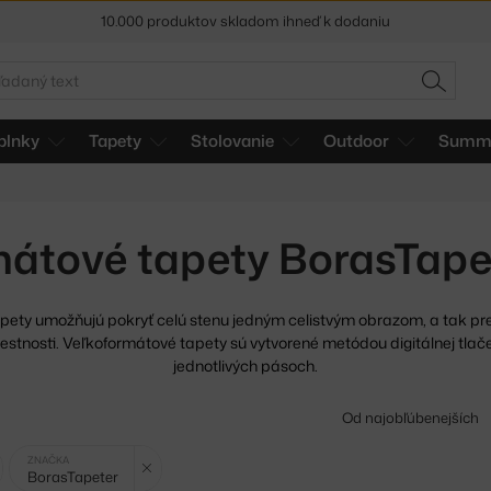
10.000 produktov skladom ihneď k dodaniu
5 % zľava pre odberateľov
newslettera
adať
HĽADAŤ
30 dní na vrátenie tovaru
plnky
Tapety
Stolovanie
Outdoor
Summe
átové tapety BorasTapet
pety umožňujú pokryť celú stenu jedným celistvým obrazom, a tak
pr
estnosti. Veľkoformátové tapety sú vytvorené metódou digitálnej tlač
jednotlivých pásoch.
Od najobľúbenejších
Zrušit filtr
Zrušit filtr
ZNAČKA
BorasTapeter