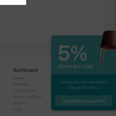
5%
Zavrieť
zľava pre vás!
Sortiment
Sledujte nás
Kolekcie
Instagram
Odoberajte náš newsletter a
Podľa štýlu
Facebook
získajte 5% zľavu.
Tipy na darčeky
Darčekové poukazy
ODOBERAŤ NEWSLETTER
y
Dizajnéri
v
Outlet