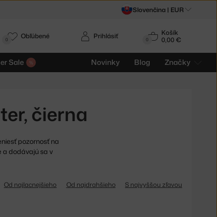
Slovenčina |
EUR
Košík
Obľúbené
Prihlásiť
0,00 €
0
0
r Sale
Novinky
Blog
Značky
er, čierna
eniesť pozornosť na
e a dodávajú sa v
Od najlacnejšieho
Od najdrahšieho
S najvyššou zľavou