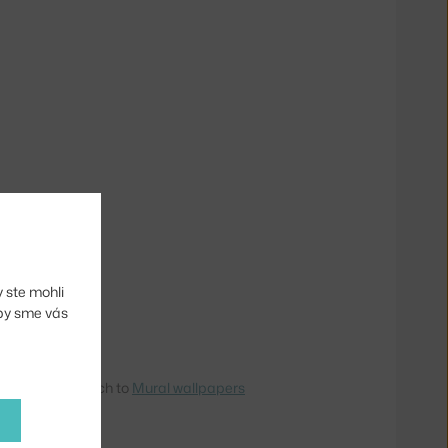
 ste mohli
aby sme vás
om the EU? Switch to
Mural wallpapers