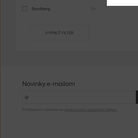
Sandberg
2×
VYPNÚŤ FILTER
Novinky e-mailom
Prihlásením súhlasíte so
spracovaním osobných údajov
.