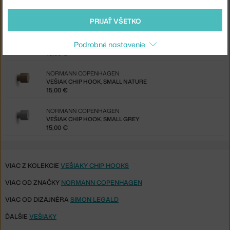
VEŠIAK CHIP HOOK, LARGE GREY
20,00 €
PRIJAŤ VŠETKO
NORMANN COPENHAGEN
Podrobné nastavenie
VEŠIAK CHIP HOOK, LARGE BLACK
15,00 €
NORMANN COPENHAGEN
VEŠIAK CHIP HOOK, SMALL NATURE
15,00 €
NORMANN COPENHAGEN
VEŠIAK CHIP HOOK, SMALL GREY
15,00 €
VIAC Z KOLEKCIE
VEŠIAKY CHIP HOOKS
VIAC OD ZNAČKY
NORMANN COPENHAGEN
VIAC OD DIZAJNÉRA
SIMON LEGALD
ĎALŠIE
VEŠIAKY