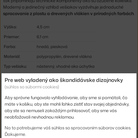
tak pripomínajú technické komponenty ako sú ozubené kolieska.
Moderný a jedinečný vzhľad vešiakov vyzdvihuje jednoduché
spracovanie z plastu a drevených vlákien v prírodných farbách
.
Výška:
4,5 cm
Priemer:
6,1 cm
Farba:
hnedá, piesková
Materiál:
polypropylén, drevené vlákna
Typ vešiaku:
nástenný, vhodné ako úchytka
Info k produktu:
Vrátane skrutiek a vývodov.
Pre web vyladený ako škandidávske dizajnovky
Kód produktu
NCP-380032
(súhlas so súbormi cookies)
EAN
5712396021648
Aby správne fungovalo vyhľadávanie, aby sme si pamätali, čo
máte v košíku, aby ste mohli ľahko zistiť stav svojej objednávky,
aby ste sa nemuseli zakaždým prihlasovať, aby sme vás
neobťažovali nevhodnou reklamou.
Z rovnakej kolekcie
Na to potrebujeme váš súhlas so spracovaním súborov cookies.
Ďakujeme.
NORMANN COPENHAGEN