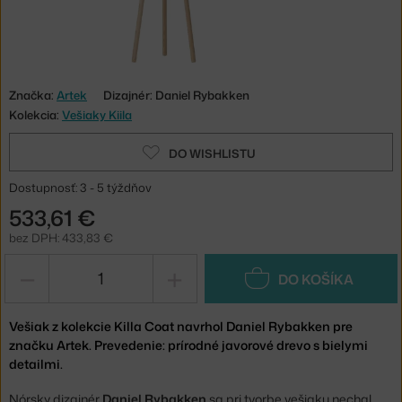
Značka:
Artek
Dizajnér: Daniel Rybakken
Kolekcia:
Vešiaky Kiila
DO WISHLISTU
Dostupnosť: 3 - 5 týždňov
533,61 €
bez DPH: 433,83 €
−
+
DO KOŠÍKA
Vešiak z kolekcie Killa Coat navrhol Daniel Rybakken pre
značku Artek. Prevedenie: prírodné javorové drevo s bielymi
detailmi.
Nórsky dizajnér
Daniel Rybakken
sa pri tvorbe vešiaku nechal