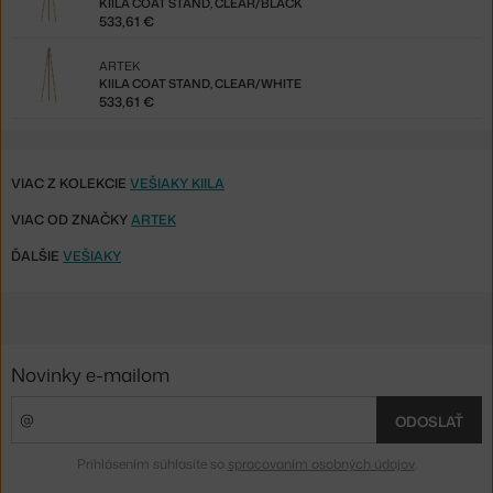
KIILA COAT STAND, CLEAR/BLACK
533,61 €
ARTEK
KIILA COAT STAND, CLEAR/WHITE
533,61 €
VIAC Z KOLEKCIE
VEŠIAKY KIILA
VIAC OD ZNAČKY
ARTEK
ĎALŠIE
VEŠIAKY
Novinky e-mailom
ODOSLAŤ
Prihlásením súhlasíte so
spracovaním osobných údajov
.