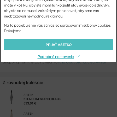
Šírka:
54 cm
máte v košíku, aby ste mohli ľahko zistiť stav svojej objednávky,
aby ste sa nemuseli zakaždým prihlasovať, aby sme vás
Farba:
javor
neobťažovali nevhodnou reklamou.
Materiál:
javorové drevo, oceľ, polyamid
Na to potrebujeme váš súhlas so spracovaním súborov cookies.
Typ vešiaku:
stojaci
Ďakujeme.
Kód produktu
ART-28503702
EAN
6438305007457
PRIJAŤ VŠETKO
Podrobné nastavenie
Jste z Česka? Přejděte na
Kiila Coat Stand, clear/white
Shopping from the EU? Switch to
Kiila Coat Stand, clear/white
Z rovnakej kolekcie
ARTEK
KIILA COAT STAND, BLACK
533,61 €
ARTEK